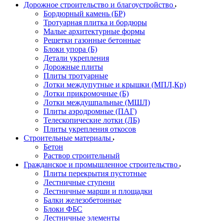
Дорожное строительство и благоустройство
Бордюрный камень (БР)
Тротуарная плитка и бордюры
Малые архитектурные формы
Решетки газонные бетонные
Блоки упора (Б)
Детали укрепления
Дорожные плиты
Плиты тротуарные
Лотки междупутные и крышки (МПЛ,Кр)
Лотки прикромочные (Б)
Лотки междушпальные (МШЛ)
Плиты аэродромные (ПАГ)
Телескопические лотки (ЛБ)
Плиты укрепления откосов
Строительные материалы
Бетон
Раствор строительный
Гражданское и промышленное строительство
Плиты перекрытия пустотные
Лестничные ступени
Лестничные марши и площадки
Балки железобетонные
Блоки ФБС
Лестничные элементы