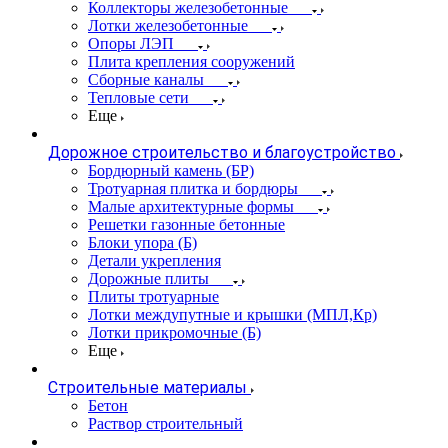
Коллекторы железобетонные
Лотки железобетонные
Опоры ЛЭП
Плита крепления сооружений
Сборные каналы
Тепловые сети
Еще
Дорожное строительство и благоустройство
Бордюрный камень (БР)
Тротуарная плитка и бордюры
Малые архитектурные формы
Решетки газонные бетонные
Блоки упора (Б)
Детали укрепления
Дорожные плиты
Плиты тротуарные
Лотки междупутные и крышки (МПЛ,Кр)
Лотки прикромочные (Б)
Еще
Строительные материалы
Бетон
Раствор строительный