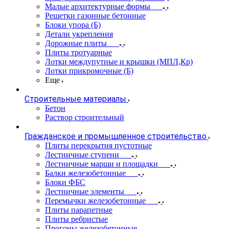
Малые архитектурные формы
Решетки газонные бетонные
Блоки упора (Б)
Детали укрепления
Дорожные плиты
Плиты тротуарные
Лотки междупутные и крышки (МПЛ,Кр)
Лотки прикромочные (Б)
Еще
Строительные материалы
Бетон
Раствор строительный
Гражданское и промышленное строительство
Плиты перекрытия пустотные
Лестничные ступени
Лестничные марши и площадки
Балки железобетонные
Блоки ФБС
Лестничные элементы
Перемычки железобетонные
Плиты парапетные
Плиты ребристые
Прогоны железобетонные