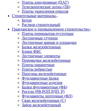
Плиты аэродромные (ПАГ)
Телескопические лотки (ЛБ)
Плиты укрепления откосов
Строительные материалы
Бетон
Раствор строительный
Гражданское и промышленное строительство
Плиты перекрытия пустотные
Лестничные ступени
Лестничные марши и площадки
Балки железобетонные
Блоки ФБС
Лестничные элементы
Перемычки железобетонные
Плиты парапетные
Плиты ребристые
Прогоны железобетонные
Фундаментные балки
Фундаментные изделия
Балки фундаментные (ФБ)
Ригели (РВ,РОП,РДП, Р)
Фундаменты ленточные (ФЛ)
Сваи железобетонные (С)
Забор железобетонный