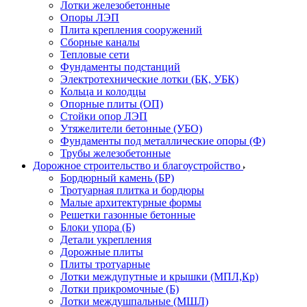
Лотки железобетонные
Опоры ЛЭП
Плита крепления сооружений
Сборные каналы
Тепловые сети
Фундаменты подстанций
Электротехнические лотки (БК, УБК)
Кольца и колодцы
Опорные плиты (ОП)
Стойки опор ЛЭП
Утяжелители бетонные (УБО)
Фундаменты под металлические опоры (Ф)
Трубы железобетонные
Дорожное строительство и благоустройство
Бордюрный камень (БР)
Тротуарная плитка и бордюры
Малые архитектурные формы
Решетки газонные бетонные
Блоки упора (Б)
Детали укрепления
Дорожные плиты
Плиты тротуарные
Лотки междупутные и крышки (МПЛ,Кр)
Лотки прикромочные (Б)
Лотки междушпальные (МШЛ)