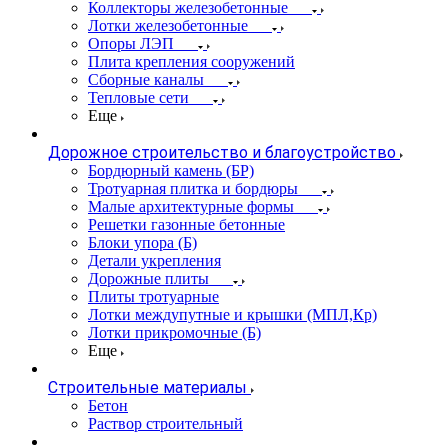
Коллекторы железобетонные
Лотки железобетонные
Опоры ЛЭП
Плита крепления сооружений
Сборные каналы
Тепловые сети
Еще
Дорожное строительство и благоустройство
Бордюрный камень (БР)
Тротуарная плитка и бордюры
Малые архитектурные формы
Решетки газонные бетонные
Блоки упора (Б)
Детали укрепления
Дорожные плиты
Плиты тротуарные
Лотки междупутные и крышки (МПЛ,Кр)
Лотки прикромочные (Б)
Еще
Строительные материалы
Бетон
Раствор строительный