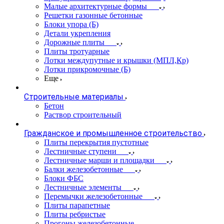
Малые архитектурные формы
Решетки газонные бетонные
Блоки упора (Б)
Детали укрепления
Дорожные плиты
Плиты тротуарные
Лотки междупутные и крышки (МПЛ,Кр)
Лотки прикромочные (Б)
Еще
Строительные материалы
Бетон
Раствор строительный
Гражданское и промышленное строительство
Плиты перекрытия пустотные
Лестничные ступени
Лестничные марши и площадки
Балки железобетонные
Блоки ФБС
Лестничные элементы
Перемычки железобетонные
Плиты парапетные
Плиты ребристые
Прогоны железобетонные