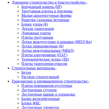
Дорожное строительство и благоустройство
Бордюрный камень (БР)
Тротуарная плитка и бордюры
Малые архитектурные формы
Решетки газонные бетонные
Блоки упора (Б)
Детали укрепления
Дорожные плиты
Плиты тротуарные
Лотки междупутные и крышки (МПЛ,Кр)
Лотки прикромочные (Б)
Лотки междушпальные (МШЛ)
Плиты аэродромные (ПАГ)
Телескопические лотки (ЛБ)
Плиты укрепления откосов
Строительные материалы
Бетон
Раствор строительный
Гражданское и промышленное строительство
Плиты перекрытия пустотные
Лестничные ступени
Лестничные марши и площадки
Балки железобетонные
Блоки ФБС
Лестничные элементы