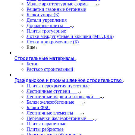
Малые архитектурные формы
Решетки газонные бетонные
Блоки упора (Б)
Детали укрепления
Дорожные плиты
Плиты тротуарные
Лотки междупутные и крышки (МПЛ,Кр)
Лотки прикромочные (Б)
Еще
Строительные материалы
Бетон
Раствор строительный
Гражданское и промышленное строительство
Плиты перекрытия пустотные
Лестничные ступени
Лестничные марши и площадки
Балки железобетонные
Блоки ФБС
Лестничные элементы
Перемычки железобетонные
Плиты парапетные
Плиты ребристые
Прогоны железобетонные