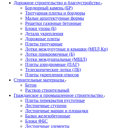
Дорожное строительство и благоустройство
Бордюрный камень (БР)
Тротуарная плитка и бордюры
Малые архитектурные формы
Решетки газонные бетонные
Блоки упора (Б)
Детали укрепления
Дорожные плиты
Плиты тротуарные
Лотки междупутные и крышки (МПЛ,Кр)
Лотки прикромочные (Б)
Лотки междушпальные (МШЛ)
Плиты аэродромные (ПАГ)
Телескопические лотки (ЛБ)
Плиты укрепления откосов
Строительные материалы
Бетон
Раствор строительный
Гражданское и промышленное строительство
Плиты перекрытия пустотные
Лестничные ступени
Лестничные марши и площадки
Балки железобетонные
Блоки ФБС
Лестничные элементы