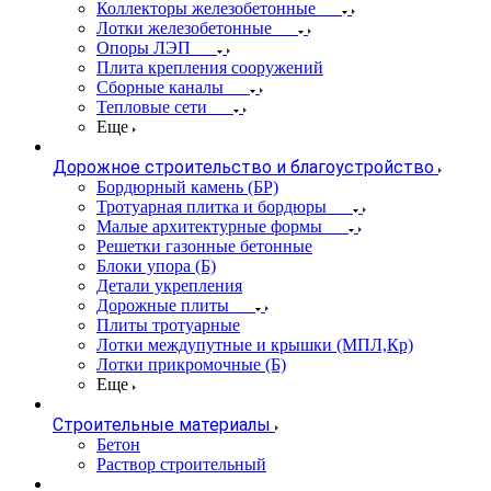
Коллекторы железобетонные
Лотки железобетонные
Опоры ЛЭП
Плита крепления сооружений
Сборные каналы
Тепловые сети
Еще
Дорожное строительство и благоустройство
Бордюрный камень (БР)
Тротуарная плитка и бордюры
Малые архитектурные формы
Решетки газонные бетонные
Блоки упора (Б)
Детали укрепления
Дорожные плиты
Плиты тротуарные
Лотки междупутные и крышки (МПЛ,Кр)
Лотки прикромочные (Б)
Еще
Строительные материалы
Бетон
Раствор строительный