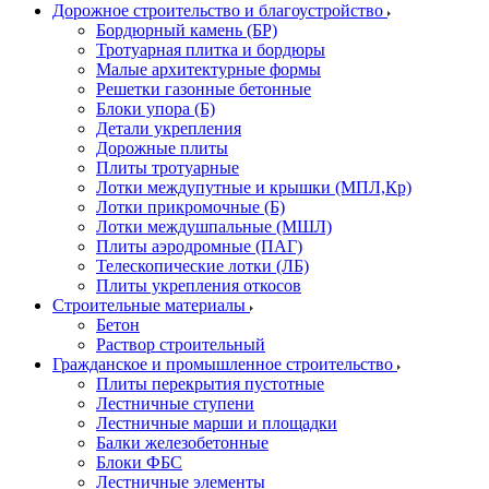
Дорожное строительство и благоустройство
Бордюрный камень (БР)
Тротуарная плитка и бордюры
Малые архитектурные формы
Решетки газонные бетонные
Блоки упора (Б)
Детали укрепления
Дорожные плиты
Плиты тротуарные
Лотки междупутные и крышки (МПЛ,Кр)
Лотки прикромочные (Б)
Лотки междушпальные (МШЛ)
Плиты аэродромные (ПАГ)
Телескопические лотки (ЛБ)
Плиты укрепления откосов
Строительные материалы
Бетон
Раствор строительный
Гражданское и промышленное строительство
Плиты перекрытия пустотные
Лестничные ступени
Лестничные марши и площадки
Балки железобетонные
Блоки ФБС
Лестничные элементы