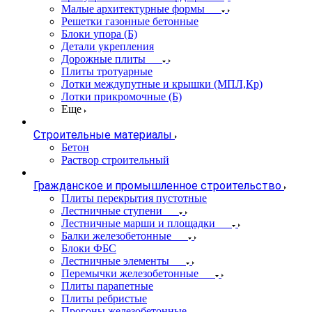
Малые архитектурные формы
Решетки газонные бетонные
Блоки упора (Б)
Детали укрепления
Дорожные плиты
Плиты тротуарные
Лотки междупутные и крышки (МПЛ,Кр)
Лотки прикромочные (Б)
Еще
Строительные материалы
Бетон
Раствор строительный
Гражданское и промышленное строительство
Плиты перекрытия пустотные
Лестничные ступени
Лестничные марши и площадки
Балки железобетонные
Блоки ФБС
Лестничные элементы
Перемычки железобетонные
Плиты парапетные
Плиты ребристые
Прогоны железобетонные