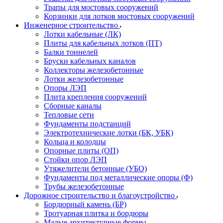
Трапы для мостовых сооружений
Корзинки для лотков мостовых сооружений
Инженерное строительство
Лотки кабельные (ЛК)
Плиты для кабельных лотков (ПТ)
Балки тоннелей
Бруски кабельных каналов
Коллекторы железобетонные
Лотки железобетонные
Опоры ЛЭП
Плита крепления сооружений
Сборные каналы
Тепловые сети
Фундаменты подстанций
Электротехнические лотки (БК, УБК)
Кольца и колодцы
Опорные плиты (ОП)
Стойки опор ЛЭП
Утяжелители бетонные (УБО)
Фундаменты под металлические опоры (Ф)
Трубы железобетонные
Дорожное строительство и благоустройство
Бордюрный камень (БР)
Тротуарная плитка и бордюры
Малые архитектурные формы