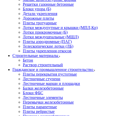
Решетки газонные бетонные
Блоки упора (Б)
Детали укрепления
Дорожные плиты
Плиты тротуарные
Лотки междупутные и крышки (МПЛ,Кр)
Лотки прикромочные (Б)
Лотки междушпальные (МШЛ)
Плиты аэродромные (ПАГ)
Телескопические лотки (ЛБ)
Плиты укрепления откосов
Строительные материалы
Бетон
Раствор строительный
Гражданское и промышленное строительство
Плиты перекрытия пустотные
Лестничные ступени
Лестничные марши и площадки
Балки железобетонные
Блоки ФБС
Лестничные элементы
Перемычки железобетонные
Плиты парапетные
Плиты ребристые