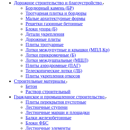
Дорожное строительство и благоустройство
Бордюрный камень (БР)
Тротуарная плитка и бордюры
Малые архитектурные формы
Решетки газонные бетонные
Блоки упора (Б)
Детали укрепления
Дорожные плиты
Плиты тротуарные
Лотки междупутные и крышки (МПЛ,Кр)
Лотки прикромочные (Б)
Лотки междушпальные (МШЛ)
Плиты аэродромные (ПАГ)
Телескопические лотки (ЛБ)
Плиты укрепления откосов
Строительные материалы
Бетон
Раствор строительный
Гражданское и промышленное строительство
Плиты перекрытия пустотные
Лестничные ступени
Лестничные марши и площадки
Балки железобетонные
Блоки ФБС
Лестничные элементы