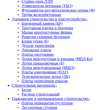
Стойки опор ЛЭП
Утяжелители бетонные (УБО)
Фундаменты под металлические опоры (Ф)
Трубы железобетонные
Дорожное строительство и благоустройство
Бордюрный камень (БР)
Тротуарная плитка и бордюры
Малые архитектурные формы
Решетки газонные бетонные
Блоки упора (Б)
Детали укрепления
Дорожные плиты
Плиты тротуарные
Лотки междупутные и крышки (МПЛ,Кр)
Лотки прикромочные (Б)
Лотки междушпальные (МШЛ)
Плиты аэродромные (ПАГ)
Телескопические лотки (ЛБ)
Плиты укрепления откосов
Строительные материалы
Бетон
Раствор строительный
Гражданское и промышленное строительство
Плиты перекрытия пустотные
Лестничные ступени