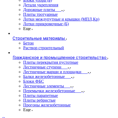
Блоки упора (Б)
Детали укрепления
Дорожные плиты
Плиты тротуарные
Лотки междупутные и крышки (МПЛ,Кр)
Лотки прикромочные (Б)
Еще
Строительные материалы
Бетон
Раствор строительный
Гражданское и промышленное строительство
Плиты перекрытия пустотные
Лестничные ступени
Лестничные марши и площадки
Балки железобетонные
Блоки ФБС
Лестничные элементы
Перемычки железобетонные
Плиты парапетные
Плиты ребристые
Прогоны железобетонные
Еще