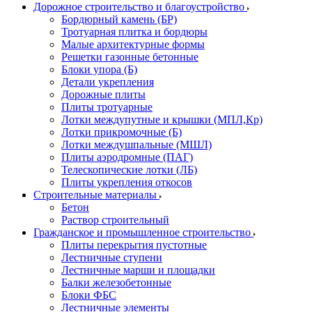
Дорожное строительство и благоустройство
Бордюрный камень (БР)
Тротуарная плитка и бордюры
Малые архитектурные формы
Решетки газонные бетонные
Блоки упора (Б)
Детали укрепления
Дорожные плиты
Плиты тротуарные
Лотки междупутные и крышки (МПЛ,Кр)
Лотки прикромочные (Б)
Лотки междушпальные (МШЛ)
Плиты аэродромные (ПАГ)
Телескопические лотки (ЛБ)
Плиты укрепления откосов
Строительные материалы
Бетон
Раствор строительный
Гражданское и промышленное строительство
Плиты перекрытия пустотные
Лестничные ступени
Лестничные марши и площадки
Балки железобетонные
Блоки ФБС
Лестничные элементы