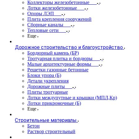
Коллекторы железобетонные
Лотки железобетонные
Опоры ЛЭП
Плита крепления сооружений
Сборные каналы
Тепловые сети
Еще
Дорожное строительство и благоустройство
Бордюрный камень (БР)
Тротуарная плитка и бордюры
Малые архитектурные формы
Решетки газонные бетонные
Блоки упора (Б)
Детали укрепления
Дорожные плиты
Плиты тротуарные
Лотки междупутные и крышки (МПЛ,Кр)
Лотки прикромочные (Б)
Еще
Строительные материалы
Бетон
Раствор строительный