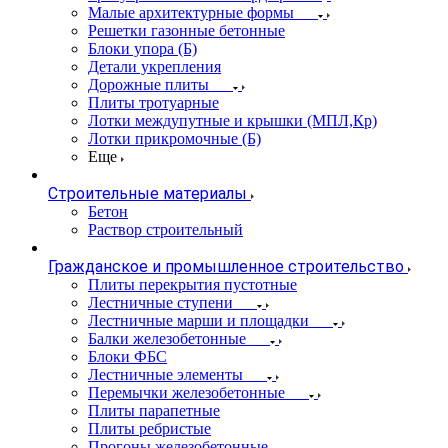
Малые архитектурные формы
Решетки газонные бетонные
Блоки упора (Б)
Детали укрепления
Дорожные плиты
Плиты тротуарные
Лотки междупутные и крышки (МПЛ,Кр)
Лотки прикромочные (Б)
Еще
Строительные материалы
Бетон
Раствор строительный
Гражданское и промышленное строительство
Плиты перекрытия пустотные
Лестничные ступени
Лестничные марши и площадки
Балки железобетонные
Блоки ФБС
Лестничные элементы
Перемычки железобетонные
Плиты парапетные
Плиты ребристые
Прогоны железобетонные