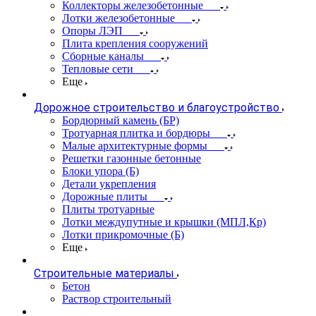
Коллекторы железобетонные
Лотки железобетонные
Опоры ЛЭП
Плита крепления сооружений
Сборные каналы
Тепловые сети
Еще
Дорожное строительство и благоустройство
Бордюрный камень (БР)
Тротуарная плитка и бордюры
Малые архитектурные формы
Решетки газонные бетонные
Блоки упора (Б)
Детали укрепления
Дорожные плиты
Плиты тротуарные
Лотки междупутные и крышки (МПЛ,Кр)
Лотки прикромочные (Б)
Еще
Строительные материалы
Бетон
Раствор строительный