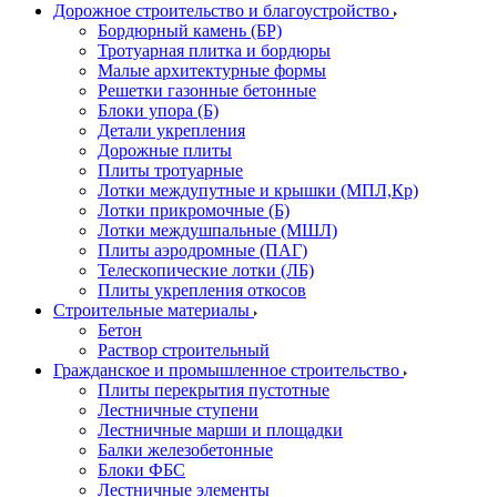
Дорожное строительство и благоустройство
Бордюрный камень (БР)
Тротуарная плитка и бордюры
Малые архитектурные формы
Решетки газонные бетонные
Блоки упора (Б)
Детали укрепления
Дорожные плиты
Плиты тротуарные
Лотки междупутные и крышки (МПЛ,Кр)
Лотки прикромочные (Б)
Лотки междушпальные (МШЛ)
Плиты аэродромные (ПАГ)
Телескопические лотки (ЛБ)
Плиты укрепления откосов
Строительные материалы
Бетон
Раствор строительный
Гражданское и промышленное строительство
Плиты перекрытия пустотные
Лестничные ступени
Лестничные марши и площадки
Балки железобетонные
Блоки ФБС
Лестничные элементы