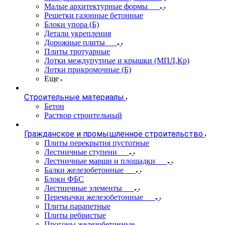
Малые архитектурные формы
Решетки газонные бетонные
Блоки упора (Б)
Детали укрепления
Дорожные плиты
Плиты тротуарные
Лотки междупутные и крышки (МПЛ,Кр)
Лотки прикромочные (Б)
Еще
Строительные материалы
Бетон
Раствор строительный
Гражданское и промышленное строительство
Плиты перекрытия пустотные
Лестничные ступени
Лестничные марши и площадки
Балки железобетонные
Блоки ФБС
Лестничные элементы
Перемычки железобетонные
Плиты парапетные
Плиты ребристые
Прогоны железобетонные