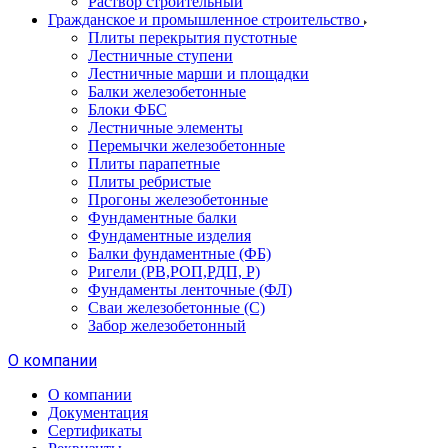
Раствор строительный
Гражданское и промышленное строительство
Плиты перекрытия пустотные
Лестничные ступени
Лестничные марши и площадки
Балки железобетонные
Блоки ФБС
Лестничные элементы
Перемычки железобетонные
Плиты парапетные
Плиты ребристые
Прогоны железобетонные
Фундаментные балки
Фундаментные изделия
Балки фундаментные (ФБ)
Ригели (РВ,РОП,РДП, Р)
Фундаменты ленточные (ФЛ)
Сваи железобетонные (С)
Забор железобетонный
О компании
О компании
Документация
Сертификаты