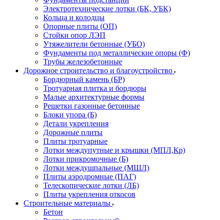
Электротехнические лотки (БК, УБК)
Кольца и колодцы
Опорные плиты (ОП)
Стойки опор ЛЭП
Утяжелители бетонные (УБО)
Фундаменты под металлические опоры (Ф)
Трубы железобетонные
Дорожное строительство и благоустройство
Бордюрный камень (БР)
Тротуарная плитка и бордюры
Малые архитектурные формы
Решетки газонные бетонные
Блоки упора (Б)
Детали укрепления
Дорожные плиты
Плиты тротуарные
Лотки междупутные и крышки (МПЛ,Кр)
Лотки прикромочные (Б)
Лотки междушпальные (МШЛ)
Плиты аэродромные (ПАГ)
Телескопические лотки (ЛБ)
Плиты укрепления откосов
Строительные материалы
Бетон