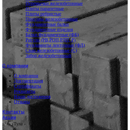
Перемычки железобетонные
Плиты парапетные
Плиты ребристые
Прогоны железобетонные
Фундаментные балки
Фундаментные изделия
Балки фундаментные (ФБ)
Ригели (РВ,РОП,РДП, Р)
Фундаменты ленточные (ФЛ)
Сваи железобетонные (С)
Забор железобетонный
О компании
О компании
Документация
Сертификаты
Реквизиты
Наши достижения
Отзывы
Контакты
Акции
Тула