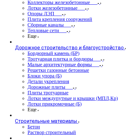
Коллекторы железобетонные
Лотки железобетонные
Опоры ЛЭП
Плита крепления сооружений
Сборные каналы
Тепловые сети
Еще
Дорожное строительство и благоустройство
Бордюрный камень (БР)
Тротуарная плитка и бордюры
Малые архитектурные формы
Решетки газонные бетонные
Блоки упора (Б)
Детали укрепления
Дорожные плиты
Плиты тротуарные
Лотки междупутные и крышки (МПЛ,Кр)
Лотки прикромочные (Б)
Еще
Строительные материалы
Бетон
Раствор строительный