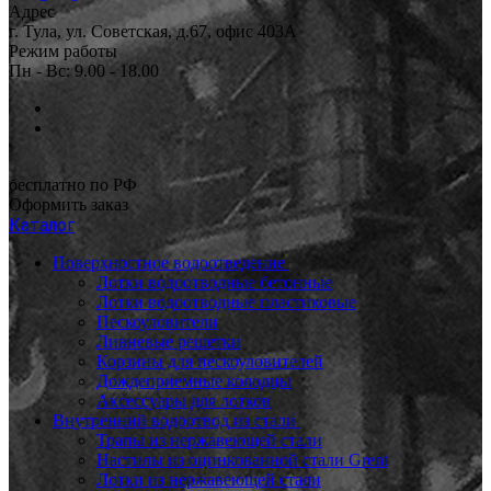
Адрес
г. Тула, ул. Советская, д.67, офис 403А
Режим работы
Пн - Вс: 9.00 - 18.00
бесплатно по РФ
Оформить заказ
Каталог
Поверхностное водоотведение
Лотки водоотводные бетонные
Лотки водоотводные пластиковые
Пескоуловители
Ливневые решетки
Корзины для пескоуловителей
Дождеприемные колодцы
Аксессуары для лотков
Внутренний водоотвод из стали
Трапы из нержавеющей стали
Настилы из оцинкованной стали Grent
Лотки из нержавеющей стали