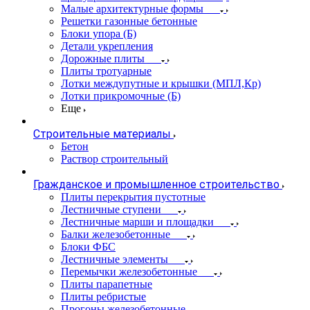
Малые архитектурные формы
Решетки газонные бетонные
Блоки упора (Б)
Детали укрепления
Дорожные плиты
Плиты тротуарные
Лотки междупутные и крышки (МПЛ,Кр)
Лотки прикромочные (Б)
Еще
Строительные материалы
Бетон
Раствор строительный
Гражданское и промышленное строительство
Плиты перекрытия пустотные
Лестничные ступени
Лестничные марши и площадки
Балки железобетонные
Блоки ФБС
Лестничные элементы
Перемычки железобетонные
Плиты парапетные
Плиты ребристые
Прогоны железобетонные