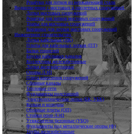
Решётки для лотков из нержавеющей стали
Водоотведение с мостовых и пролетных сооружений
Лотки мостовых сооружений
Решетки для лотков мостовых сооружений
Трапы для мостовых сооружений
Корзинки для лотков мостовых сооружений
Инженерное строительство
Лотки кабельные (ЛК)
Плиты для кабельных лотков (ПТ)
Балки тоннелей
Бруски кабельных каналов
Коллекторы железобетонные
Лотки железобетонные
Опоры ЛЭП
Плита крепления сооружений
Сборные каналы
Тепловые сети
Фундаменты подстанций
Электротехнические лотки (БК, УБК)
Кольца и колодцы
Опорные плиты (ОП)
Стойки опор ЛЭП
Утяжелители бетонные (УБО)
Фундаменты под металлические опоры (Ф)
Трубы железобетонные