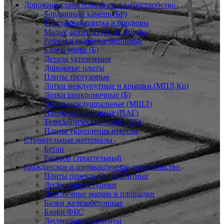
Дорожное строительство и благоустройство
Бордюрный камень (БР)
Тротуарная плитка и бордюры
Малые архитектурные формы
Решетки газонные бетонные
Блоки упора (Б)
Детали укрепления
Дорожные плиты
Плиты тротуарные
Лотки междупутные и крышки (МПЛ,Кр)
Лотки прикромочные (Б)
Лотки междушпальные (МШЛ)
Плиты аэродромные (ПАГ)
Телескопические лотки (ЛБ)
Плиты укрепления откосов
Строительные материалы
Бетон
Раствор строительный
Гражданское и промышленное строительство
Плиты перекрытия пустотные
Лестничные ступени
Лестничные марши и площадки
Балки железобетонные
Блоки ФБС
Лестничные элементы