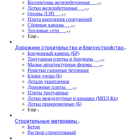
Коллекторы железобетонные
Лотки железобетонные
Опоры ЛЭП
Плита крепления сооружений
Сборные каналы
Тепловые сети
Еще
Дорожное строительство и благоустройство
Бордюрный камень (БР)
Тротуарная плитка и бордюры
Малые архитектурные формы
Решетки газонные бетонные
Блоки упора (Б)
Детали укрепления
Дорожные плиты
Плиты тротуарные
Лотки междупутные и крышки (МПЛ,Кр)
Лотки прикромочные (Б)
Еще
Строительные материалы
Бетон
Раствор строительный