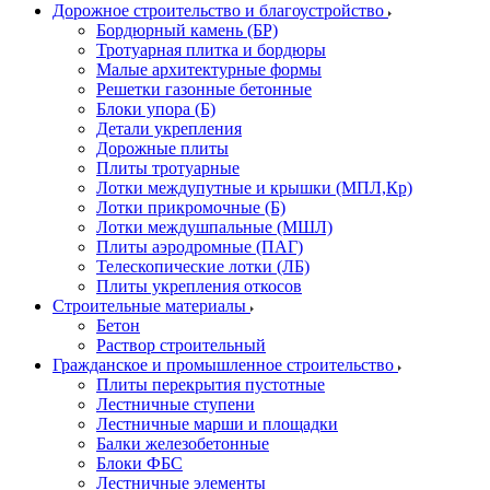
Дорожное строительство и благоустройство
Бордюрный камень (БР)
Тротуарная плитка и бордюры
Малые архитектурные формы
Решетки газонные бетонные
Блоки упора (Б)
Детали укрепления
Дорожные плиты
Плиты тротуарные
Лотки междупутные и крышки (МПЛ,Кр)
Лотки прикромочные (Б)
Лотки междушпальные (МШЛ)
Плиты аэродромные (ПАГ)
Телескопические лотки (ЛБ)
Плиты укрепления откосов
Строительные материалы
Бетон
Раствор строительный
Гражданское и промышленное строительство
Плиты перекрытия пустотные
Лестничные ступени
Лестничные марши и площадки
Балки железобетонные
Блоки ФБС
Лестничные элементы