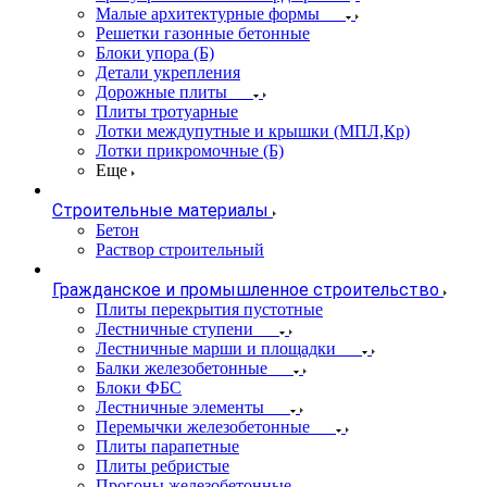
Малые архитектурные формы
Решетки газонные бетонные
Блоки упора (Б)
Детали укрепления
Дорожные плиты
Плиты тротуарные
Лотки междупутные и крышки (МПЛ,Кр)
Лотки прикромочные (Б)
Еще
Строительные материалы
Бетон
Раствор строительный
Гражданское и промышленное строительство
Плиты перекрытия пустотные
Лестничные ступени
Лестничные марши и площадки
Балки железобетонные
Блоки ФБС
Лестничные элементы
Перемычки железобетонные
Плиты парапетные
Плиты ребристые
Прогоны железобетонные