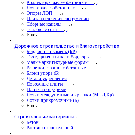
Коллекторы железобетонные
Лотки железобетонные
Опоры ЛЭП
Плита крепления сооружений
Сборные каналы
Тепловые сети
Еще
Дорожное строительство и благоустройство
Бордюрный камень (БР)
Тротуарная плитка и бордюры
Малые архитектурные формы
Решетки газонные бетонные
Блоки упора (Б)
Детали укрепления
Дорожные плиты
Плиты тротуарные
Лотки междупутные и крышки (МПЛ,Кр)
Лотки прикромочные (Б)
Еще
Строительные материалы
Бетон
Раствор строительный