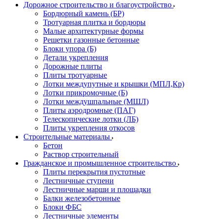
Дорожное строительство и благоустройство
Бордюрный камень (БР)
Тротуарная плитка и бордюры
Малые архитектурные формы
Решетки газонные бетонные
Блоки упора (Б)
Детали укрепления
Дорожные плиты
Плиты тротуарные
Лотки междупутные и крышки (МПЛ,Кр)
Лотки прикромочные (Б)
Лотки междушпальные (МШЛ)
Плиты аэродромные (ПАГ)
Телескопические лотки (ЛБ)
Плиты укрепления откосов
Строительные материалы
Бетон
Раствор строительный
Гражданское и промышленное строительство
Плиты перекрытия пустотные
Лестничные ступени
Лестничные марши и площадки
Балки железобетонные
Блоки ФБС
Лестничные элементы