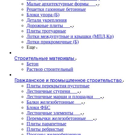
Малые архитектурные формы
Решетки газонные бетонные
Блоки упора (Б)
Детали укрепления
Дорожные плиты
Плиты тротуарные
Лотки междупутные и крышки (МПЛ,Кр)
Лотки прикромочные (Б)
Еще
Строительные материалы
Бетон
Раствор строительный
Гражданское и промышленное строительство
Плиты перекрытия пустотные
Лестничные ступени
Лестничные марши и площадки
Балки железобетонные
Блоки ФБС
Лестничные элементы
Перемычки железобетонные
Плиты парапетные
Плиты ребристые
Прогоны железобетонные