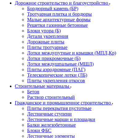
Дорожное строительство и благоустройство
Бордюрный камень (БР)
Тротуарная плитка и бордюры
Малые архитектурные формы
Решетки газонные бетонные
Блоки упора (Б)
Детали укрепления
Дорожные плиты
Плиты тротуарные
Лотки междупутные и крышки (МПЛ,Кр)
Лотки прикромочные (Б)
Лотки междушпальные (МШЛ)
Плиты аэродромные (ПАГ)
Телескопические лотки (ЛБ)
Плиты укрепления откосов
Строительные материалы
Бетон
Раствор строительный
Гражданское и промышленное строительство
Плиты перекрытия пустотные
Лестничные ступени
Лестничные марши и площадки
Балки железобетонные
Блоки ФБС
Лестничные элементы