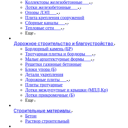
Коллекторы железобетонные
Лотки железобетонные
Опоры ЛЭП
Плита крепления сооружений
Сборные каналы
Тепловые сети
Еще
Дорожное строительство и благоустройство
Бордюрный камень (БР)
Тротуарная плитка и бордюры
Малые архитектурные формы
Решетки газонные бетонные
Блоки упора (Б)
Детали укрепления
Дорожные плиты
Плиты тротуарные
Лотки междупутные и крышки (МПЛ,Кр)
Лотки прикромочные (Б)
Еще
Строительные материалы
Бетон
Раствор строительный