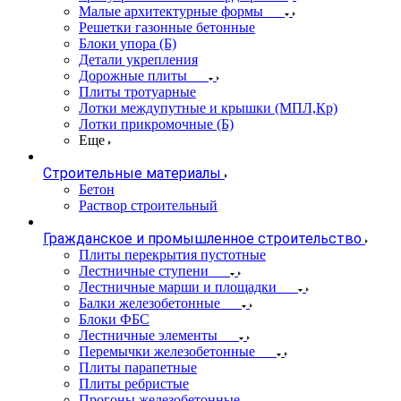
Малые архитектурные формы
Решетки газонные бетонные
Блоки упора (Б)
Детали укрепления
Дорожные плиты
Плиты тротуарные
Лотки междупутные и крышки (МПЛ,Кр)
Лотки прикромочные (Б)
Еще
Строительные материалы
Бетон
Раствор строительный
Гражданское и промышленное строительство
Плиты перекрытия пустотные
Лестничные ступени
Лестничные марши и площадки
Балки железобетонные
Блоки ФБС
Лестничные элементы
Перемычки железобетонные
Плиты парапетные
Плиты ребристые
Прогоны железобетонные