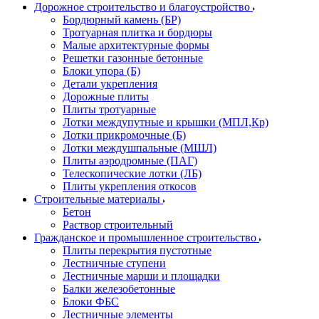
Дорожное строительство и благоустройство
Бордюрный камень (БР)
Тротуарная плитка и бордюры
Малые архитектурные формы
Решетки газонные бетонные
Блоки упора (Б)
Детали укрепления
Дорожные плиты
Плиты тротуарные
Лотки междупутные и крышки (МПЛ,Кр)
Лотки прикромочные (Б)
Лотки междушпальные (МШЛ)
Плиты аэродромные (ПАГ)
Телескопические лотки (ЛБ)
Плиты укрепления откосов
Строительные материалы
Бетон
Раствор строительный
Гражданское и промышленное строительство
Плиты перекрытия пустотные
Лестничные ступени
Лестничные марши и площадки
Балки железобетонные
Блоки ФБС
Лестничные элементы