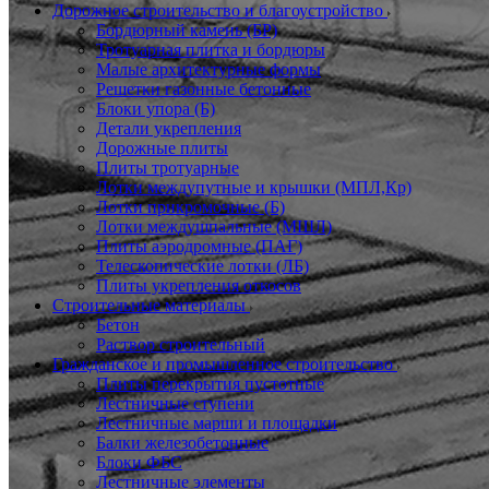
Дорожное строительство и благоустройство
Бордюрный камень (БР)
Тротуарная плитка и бордюры
Малые архитектурные формы
Решетки газонные бетонные
Блоки упора (Б)
Детали укрепления
Дорожные плиты
Плиты тротуарные
Лотки междупутные и крышки (МПЛ,Кр)
Лотки прикромочные (Б)
Лотки междушпальные (МШЛ)
Плиты аэродромные (ПАГ)
Телескопические лотки (ЛБ)
Плиты укрепления откосов
Строительные материалы
Бетон
Раствор строительный
Гражданское и промышленное строительство
Плиты перекрытия пустотные
Лестничные ступени
Лестничные марши и площадки
Балки железобетонные
Блоки ФБС
Лестничные элементы