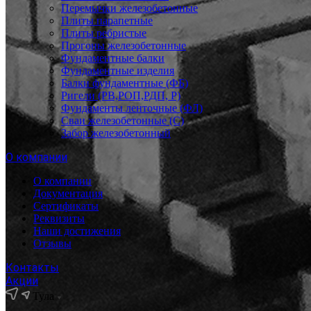
Перемычки железобетонные
Плиты парапетные
Плиты ребристые
Прогоны железобетонные
Фундаментные балки
Фундаментные изделия
Балки фундаментные (ФБ)
Ригели (РВ,РОП,РДП, Р)
Фундаменты ленточные (ФЛ)
Сваи железобетонные (С)
Забор железобетонный
О компании
О компании
Документация
Сертификаты
Реквизиты
Наши достижения
Отзывы
Контакты
Акции
Тула