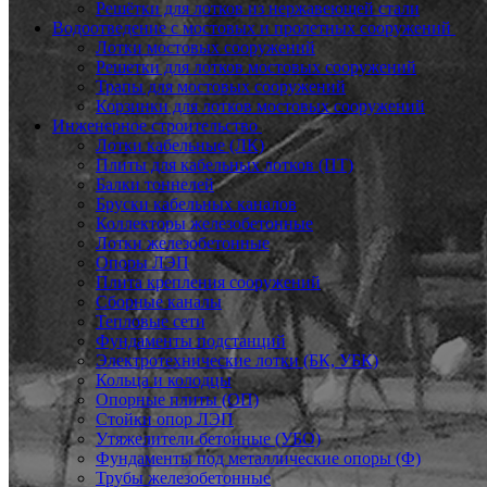
Решётки для лотков из нержавеющей стали
Водоотведение с мостовых и пролетных сооружений
Лотки мостовых сооружений
Решетки для лотков мостовых сооружений
Трапы для мостовых сооружений
Корзинки для лотков мостовых сооружений
Инженерное строительство
Лотки кабельные (ЛК)
Плиты для кабельных лотков (ПТ)
Балки тоннелей
Бруски кабельных каналов
Коллекторы железобетонные
Лотки железобетонные
Опоры ЛЭП
Плита крепления сооружений
Сборные каналы
Тепловые сети
Фундаменты подстанций
Электротехнические лотки (БК, УБК)
Кольца и колодцы
Опорные плиты (ОП)
Стойки опор ЛЭП
Утяжелители бетонные (УБО)
Фундаменты под металлические опоры (Ф)
Трубы железобетонные