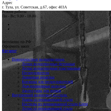
Адрес
г. Тула, ул. Советская, д.67, офис 403А
Режим работы
Пн - Вс: 9.00 - 18.00
бесплатно по РФ
Оформить заказ
Каталог
Поверхностное водоотведение
Лотки водоотводные бетонные
Лотки водоотводные пластиковые
Пескоуловители
Ливневые решетки
Корзины для пескоуловителей
Дождеприемные колодцы
Аксессуары для лотков
Внутренний водоотвод из стали
Трапы из нержавеющей стали
Настилы из оцинкованной стали Grent
Лотки из нержавеющей стали