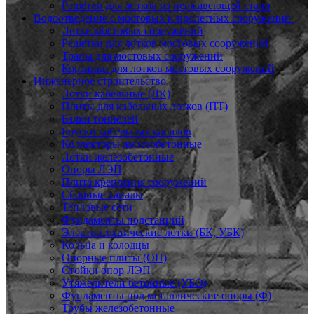
Решётки для лотков из нержавеющей стали
Водоотведение с мостовых и пролетных сооружений
Лотки мостовых сооружений
Решетки для лотков мостовых сооружений
Трапы для мостовых сооружений
Корзинки для лотков мостовых сооружений
Инженерное строительство
Лотки кабельные (ЛК)
Плиты для кабельных лотков (ПТ)
Балки тоннелей
Бруски кабельных каналов
Коллекторы железобетонные
Лотки железобетонные
Опоры ЛЭП
Плита крепления сооружений
Сборные каналы
Тепловые сети
Фундаменты подстанций
Электротехнические лотки (БК, УБК)
Кольца и колодцы
Опорные плиты (ОП)
Стойки опор ЛЭП
Утяжелители бетонные (УБО)
Фундаменты под металлические опоры (Ф)
Трубы железобетонные