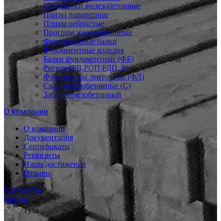
Перемычки железобетонные
Плиты парапетные
Плиты ребристые
Прогоны железобетонные
Фундаментные балки
Фундаментные изделия
Балки фундаментные (ФБ)
Ригели (РВ,РОП,РДП, Р)
Фундаменты ленточные (ФЛ)
Сваи железобетонные (С)
Забор железобетонный
О компании
О компании
Документация
Сертификаты
Реквизиты
Наши достижения
Отзывы
Контакты
Акции
Тула