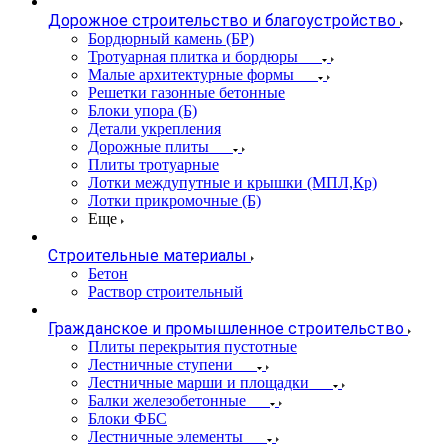
Дорожное строительство и благоустройство
Бордюрный камень (БР)
Тротуарная плитка и бордюры
Малые архитектурные формы
Решетки газонные бетонные
Блоки упора (Б)
Детали укрепления
Дорожные плиты
Плиты тротуарные
Лотки междупутные и крышки (МПЛ,Кр)
Лотки прикромочные (Б)
Еще
Строительные материалы
Бетон
Раствор строительный
Гражданское и промышленное строительство
Плиты перекрытия пустотные
Лестничные ступени
Лестничные марши и площадки
Балки железобетонные
Блоки ФБС
Лестничные элементы