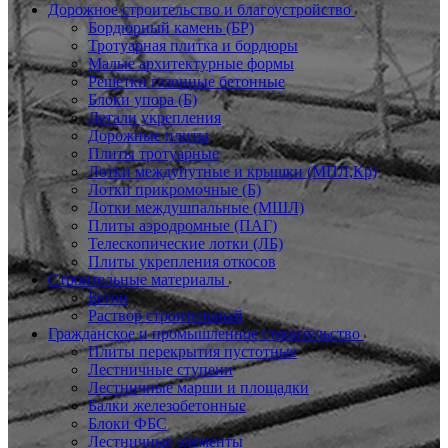
Дорожное строительство и благоустройство
Бордюрный камень (БР)
Тротуарная плитка и бордюры
Малые архитектурные формы
Решетки газонные бетонные
Блоки упора (Б)
Детали укрепления
Дорожные плиты
Плиты тротуарные
Лотки междупутные и крышки (МПЛ,Кр)
Лотки прикромочные (Б)
Лотки междушпальные (МШЛ)
Плиты аэродромные (ПАГ)
Телескопические лотки (ЛБ)
Плиты укрепления откосов
Строительные материалы
Бетон
Раствор строительный
Гражданское и промышленное строительство
Плиты перекрытия пустотные
Лестничные ступени
Лестничные марши и площадки
Балки железобетонные
Блоки ФБС
Лестничные элементы