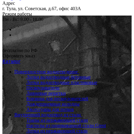
Адрес
г. Тула, ул. Советская, д.67, офис 403А
Режим работы
Пн - Вс: 9.00 - 18.00
бесплатно по РФ
Оформить заказ
Каталог
Поверхностное водоотведение
Лотки водоотводные бетонные
Лотки водоотводные пластиковые
Пескоуловители
Ливневые решетки
Корзины для пескоуловителей
Дождеприемные колодцы
Аксессуары для лотков
Внутренний водоотвод из стали
Трапы из нержавеющей стали
Настилы из оцинкованной стали Grent
Лотки из нержавеющей стали