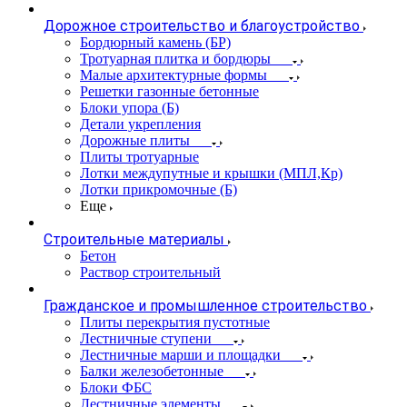
Дорожное строительство и благоустройство
Бордюрный камень (БР)
Тротуарная плитка и бордюры
Малые архитектурные формы
Решетки газонные бетонные
Блоки упора (Б)
Детали укрепления
Дорожные плиты
Плиты тротуарные
Лотки междупутные и крышки (МПЛ,Кр)
Лотки прикромочные (Б)
Еще
Строительные материалы
Бетон
Раствор строительный
Гражданское и промышленное строительство
Плиты перекрытия пустотные
Лестничные ступени
Лестничные марши и площадки
Балки железобетонные
Блоки ФБС
Лестничные элементы