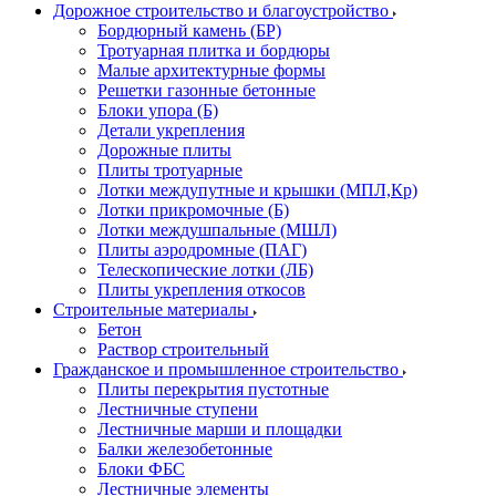
Дорожное строительство и благоустройство
Бордюрный камень (БР)
Тротуарная плитка и бордюры
Малые архитектурные формы
Решетки газонные бетонные
Блоки упора (Б)
Детали укрепления
Дорожные плиты
Плиты тротуарные
Лотки междупутные и крышки (МПЛ,Кр)
Лотки прикромочные (Б)
Лотки междушпальные (МШЛ)
Плиты аэродромные (ПАГ)
Телескопические лотки (ЛБ)
Плиты укрепления откосов
Строительные материалы
Бетон
Раствор строительный
Гражданское и промышленное строительство
Плиты перекрытия пустотные
Лестничные ступени
Лестничные марши и площадки
Балки железобетонные
Блоки ФБС
Лестничные элементы