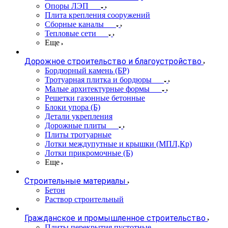
Опоры ЛЭП
Плита крепления сооружений
Сборные каналы
Тепловые сети
Еще
Дорожное строительство и благоустройство
Бордюрный камень (БР)
Тротуарная плитка и бордюры
Малые архитектурные формы
Решетки газонные бетонные
Блоки упора (Б)
Детали укрепления
Дорожные плиты
Плиты тротуарные
Лотки междупутные и крышки (МПЛ,Кр)
Лотки прикромочные (Б)
Еще
Строительные материалы
Бетон
Раствор строительный
Гражданское и промышленное строительство
Плиты перекрытия пустотные