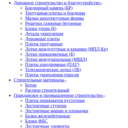
Дорожное строительство и благоустройство
Бордюрный камень (БР)
Тротуарная плитка и бордюры
Малые архитектурные формы
Решетки газонные бетонные
Блоки упора (Б)
Детали укрепления
Дорожные плиты
Плиты тротуарные
Лотки междупутные и крышки (МПЛ,Кр)
Лотки прикромочные (Б)
Лотки междушпальные (МШЛ)
Плиты аэродромные (ПАГ)
Телескопические лотки (ЛБ)
Плиты укрепления откосов
Строительные материалы
Бетон
Раствор строительный
Гражданское и промышленное строительство
Плиты перекрытия пустотные
Лестничные ступени
Лестничные марши и площадки
Балки железобетонные
Блоки ФБС
Лестничные элементы