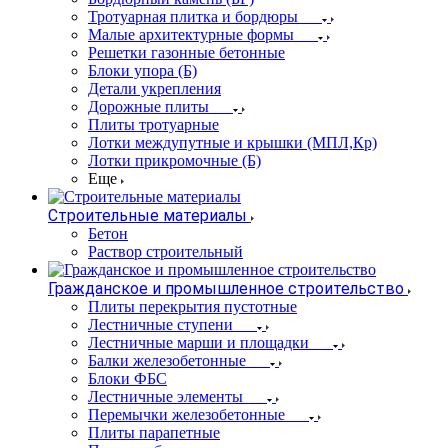
Тротуарная плитка и бордюры
Малые архитектурные формы
Решетки газонные бетонные
Блоки упора (Б)
Детали укрепления
Дорожные плиты
Плиты тротуарные
Лотки междупутные и крышки (МПЛ,Кр)
Лотки прикромочные (Б)
Еще
Строительные материалы
Бетон
Раствор строительный
Гражданское и промышленное строительство
Плиты перекрытия пустотные
Лестничные ступени
Лестничные марши и площадки
Балки железобетонные
Блоки ФБС
Лестничные элементы
Перемычки железобетонные
Плиты парапетные