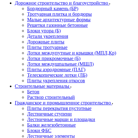
Дорожное строительство и благоустройство
Бордюрный камень (БР)
Тротуарная плитка и бордюры
Малые архитектурные формы
Решетки газонные бетонные
Блоки упора (Б)
Детали укрепления
Дорожные плиты
Плиты тротуарные
Лотки междупутные и крышки (МПЛ,Кр)
Лотки прикромочные (Б)
Лотки междушпальные (МШЛ)
Плиты аэродромные (ПАГ)
Телескопические лотки (ЛБ)
Плиты укрепления откосов
Строительные материалы
Бетон
Раствор строительный
Гражданское и промышленное строительство
Плиты перекрытия пустотные
Лестничные ступени
Лестничные марши и площадки
Балки железобетонные
Блоки ФБС
Лестничные элементы