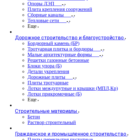
Опоры ЛЭП
Плита крепления сооружений
Сборные каналы
Тепловые сети
Еще
Дорожное строительство и благоустройство
Бордюрный камень (БР)
Тротуарная плитка и бордюры
Малые архитектурные формы
Решетки газонные бетонные
Блоки упора (Б)
Детали укрепления
Дорожные плиты
Плиты тротуарные
Лотки междупутные и крышки (МПЛ,Кр)
Лотки прикромочные (Б)
Еще
Строительные материалы
Бетон
Раствор строительный
Гражданское и промышленное строительство
Плиты перекрытия пустотные