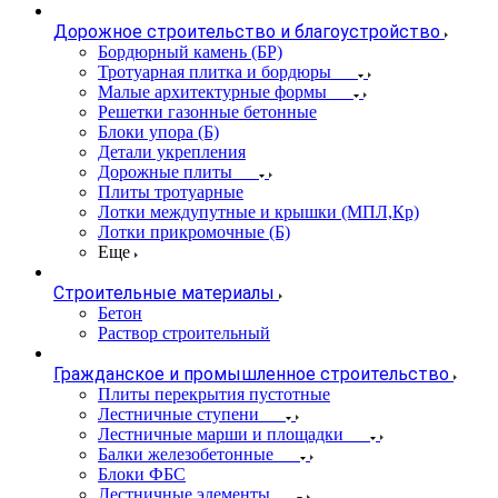
Дорожное строительство и благоустройство
Бордюрный камень (БР)
Тротуарная плитка и бордюры
Малые архитектурные формы
Решетки газонные бетонные
Блоки упора (Б)
Детали укрепления
Дорожные плиты
Плиты тротуарные
Лотки междупутные и крышки (МПЛ,Кр)
Лотки прикромочные (Б)
Еще
Строительные материалы
Бетон
Раствор строительный
Гражданское и промышленное строительство
Плиты перекрытия пустотные
Лестничные ступени
Лестничные марши и площадки
Балки железобетонные
Блоки ФБС
Лестничные элементы