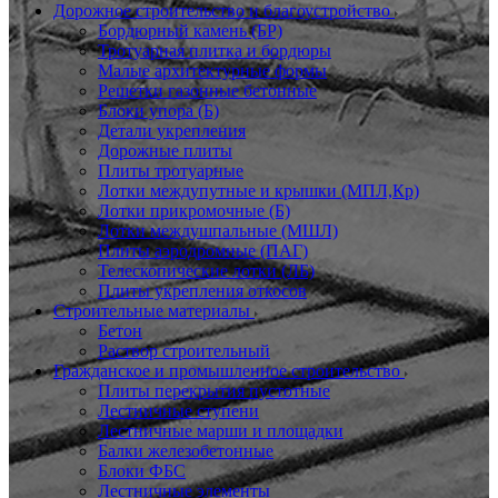
Дорожное строительство и благоустройство
Бордюрный камень (БР)
Тротуарная плитка и бордюры
Малые архитектурные формы
Решетки газонные бетонные
Блоки упора (Б)
Детали укрепления
Дорожные плиты
Плиты тротуарные
Лотки междупутные и крышки (МПЛ,Кр)
Лотки прикромочные (Б)
Лотки междушпальные (МШЛ)
Плиты аэродромные (ПАГ)
Телескопические лотки (ЛБ)
Плиты укрепления откосов
Строительные материалы
Бетон
Раствор строительный
Гражданское и промышленное строительство
Плиты перекрытия пустотные
Лестничные ступени
Лестничные марши и площадки
Балки железобетонные
Блоки ФБС
Лестничные элементы