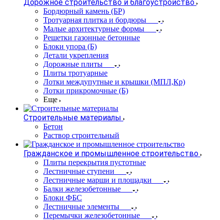
Дорожное строительство и благоустройство
Бордюрный камень (БР)
Тротуарная плитка и бордюры
Малые архитектурные формы
Решетки газонные бетонные
Блоки упора (Б)
Детали укрепления
Дорожные плиты
Плиты тротуарные
Лотки междупутные и крышки (МПЛ,Кр)
Лотки прикромочные (Б)
Еще
Строительные материалы
Бетон
Раствор строительный
Гражданское и промышленное строительство
Плиты перекрытия пустотные
Лестничные ступени
Лестничные марши и площадки
Балки железобетонные
Блоки ФБС
Лестничные элементы
Перемычки железобетонные