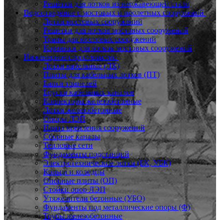
Решётки для лотков из нержавеющей стали
Водоотведение с мостовых и пролетных сооружений
Лотки мостовых сооружений
Решетки для лотков мостовых сооружений
Трапы для мостовых сооружений
Корзинки для лотков мостовых сооружений
Инженерное строительство
Лотки кабельные (ЛК)
Плиты для кабельных лотков (ПТ)
Балки тоннелей
Бруски кабельных каналов
Коллекторы железобетонные
Лотки железобетонные
Опоры ЛЭП
Плита крепления сооружений
Сборные каналы
Тепловые сети
Фундаменты подстанций
Электротехнические лотки (БК, УБК)
Кольца и колодцы
Опорные плиты (ОП)
Стойки опор ЛЭП
Утяжелители бетонные (УБО)
Фундаменты под металлические опоры (Ф)
Трубы железобетонные