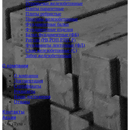
Перемычки железобетонные
Плиты парапетные
Плиты ребристые
Прогоны железобетонные
Фундаментные балки
Фундаментные изделия
Балки фундаментные (ФБ)
Ригели (РВ,РОП,РДП, Р)
Фундаменты ленточные (ФЛ)
Сваи железобетонные (С)
Забор железобетонный
О компании
О компании
Документация
Сертификаты
Реквизиты
Наши достижения
Отзывы
Контакты
Акции
Тула