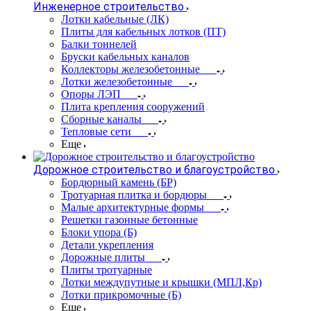
Инженерное строительство
Лотки кабельные (ЛК)
Плиты для кабельных лотков (ПТ)
Балки тоннелей
Бруски кабельных каналов
Коллекторы железобетонные
Лотки железобетонные
Опоры ЛЭП
Плита крепления сооружений
Сборные каналы
Тепловые сети
Еще
Дорожное строительство и благоустройство
Бордюрный камень (БР)
Тротуарная плитка и бордюры
Малые архитектурные формы
Решетки газонные бетонные
Блоки упора (Б)
Детали укрепления
Дорожные плиты
Плиты тротуарные
Лотки междупутные и крышки (МПЛ,Кр)
Лотки прикромочные (Б)
Еще