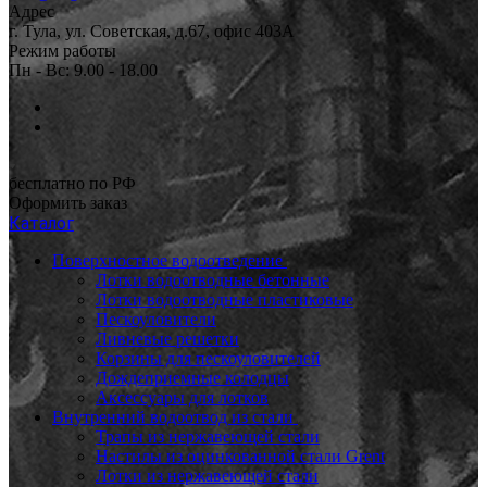
Адрес
г. Тула, ул. Советская, д.67, офис 403А
Режим работы
Пн - Вс: 9.00 - 18.00
бесплатно по РФ
Оформить заказ
Каталог
Поверхностное водоотведение
Лотки водоотводные бетонные
Лотки водоотводные пластиковые
Пескоуловители
Ливневые решетки
Корзины для пескоуловителей
Дождеприемные колодцы
Аксессуары для лотков
Внутренний водоотвод из стали
Трапы из нержавеющей стали
Настилы из оцинкованной стали Grent
Лотки из нержавеющей стали