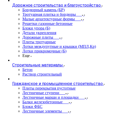
Дорожное строительство и благоустройство
Бордюрный камень (БР)
Тротуарная плитка и бордюры
Малые архитектурные формы
Решетки газонные бетонные
Блоки упора (Б)
Детали укрепления
Дорожные плиты
Плиты тротуарные
Лотки междупутные и крышки (МПЛ,Кр)
Лотки прикромочные (Б)
Еще
Строительные материалы
Бетон
Раствор строительный
Гражданское и промышленное строительство
Плиты перекрытия пустотные
Лестничные ступени
Лестничные марши и площадки
Балки железобетонные
Блоки ФБС
Лестничные элементы