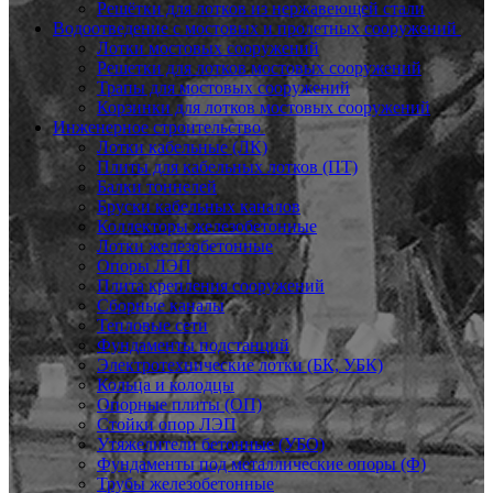
Решётки для лотков из нержавеющей стали
Водоотведение с мостовых и пролетных сооружений
Лотки мостовых сооружений
Решетки для лотков мостовых сооружений
Трапы для мостовых сооружений
Корзинки для лотков мостовых сооружений
Инженерное строительство
Лотки кабельные (ЛК)
Плиты для кабельных лотков (ПТ)
Балки тоннелей
Бруски кабельных каналов
Коллекторы железобетонные
Лотки железобетонные
Опоры ЛЭП
Плита крепления сооружений
Сборные каналы
Тепловые сети
Фундаменты подстанций
Электротехнические лотки (БК, УБК)
Кольца и колодцы
Опорные плиты (ОП)
Стойки опор ЛЭП
Утяжелители бетонные (УБО)
Фундаменты под металлические опоры (Ф)
Трубы железобетонные