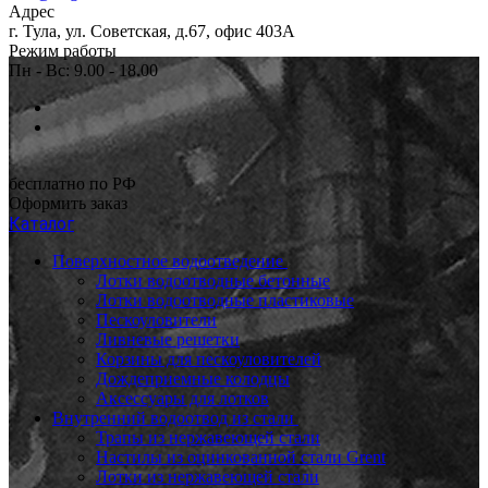
Адрес
г. Тула, ул. Советская, д.67, офис 403А
Режим работы
Пн - Вс: 9.00 - 18.00
бесплатно по РФ
Оформить заказ
Каталог
Поверхностное водоотведение
Лотки водоотводные бетонные
Лотки водоотводные пластиковые
Пескоуловители
Ливневые решетки
Корзины для пескоуловителей
Дождеприемные колодцы
Аксессуары для лотков
Внутренний водоотвод из стали
Трапы из нержавеющей стали
Настилы из оцинкованной стали Grent
Лотки из нержавеющей стали