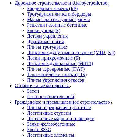
Дорожное строительство и благоустройство
Бордюрный камень (БР)
Тротуарная плитка и бордюры
Малые архитектурные формы
Решетки газонные бетонные
Блоки упора (Б)
Детали укрепления
Дорожные плиты
Плиты тротуарные
Лотки междупутные и крышки (МПЛ,Кр)
Лотки прикромочные (Б)
Лотки междушпальные (МШЛ)
Плиты аэродромные (ПАГ)
Телескопические лотки (ЛБ)
Плиты укрепления откосов
Строительные материалы
Бетон
Раствор строительный
Гражданское и промышленное строительство
Плиты перекрытия пустотные
Лестничные ступени
Лестничные марши и площадки
Балки железобетонные
Блоки ФБС
Лестничные элементы