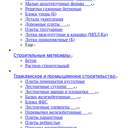
Малые архитектурные формы
Решетки газонные бетонные
Блоки упора (Б)
Детали укрепления
Дорожные плиты
Плиты тротуарные
Лотки междупутные и крышки (МПЛ,Кр)
Лотки прикромочные (Б)
Еще
Строительные материалы
Бетон
Раствор строительный
Гражданское и промышленное строительство
Плиты перекрытия пустотные
Лестничные ступени
Лестничные марши и площадки
Балки железобетонные
Блоки ФБС
Лестничные элементы
Перемычки железобетонные
Плиты парапетные
Плиты ребристые
Прогоны железобетонные