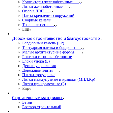
Коллекторы железобетонные
Лотки железобетонные
Опоры ЛЭП
Плита крепления сооружений
Сборные каналы
Тепловые сети
Еще
Дорожное строительство и благоустройство
Бордюрный камень (БР)
Тротуарная плитка и бордюры
Малые архитектурные формы
Решетки газонные бетонные
Блоки упора (Б)
Детали укрепления
Дорожные плиты
Плиты тротуарные
Лотки междупутные и крышки (МПЛ,Кр)
Лотки прикромочные (Б)
Еще
Строительные материалы
Бетон
Раствор строительный