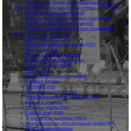
Решётки для лотков из нержавеющей стали
Водоотведение с мостовых и пролетных сооружений
Лотки мостовых сооружений
Решетки для лотков мостовых сооружений
Трапы для мостовых сооружений
Корзинки для лотков мостовых сооружений
Инженерное строительство
Лотки кабельные (ЛК)
Плиты для кабельных лотков (ПТ)
Балки тоннелей
Бруски кабельных каналов
Коллекторы железобетонные
Лотки железобетонные
Опоры ЛЭП
Плита крепления сооружений
Сборные каналы
Тепловые сети
Фундаменты подстанций
Электротехнические лотки (БК, УБК)
Кольца и колодцы
Опорные плиты (ОП)
Стойки опор ЛЭП
Утяжелители бетонные (УБО)
Фундаменты под металлические опоры (Ф)
Трубы железобетонные