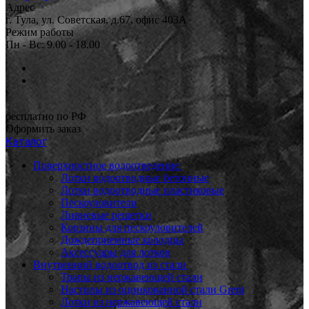
Адрес
г. Тула, ул. Советская, д.67, офис 403А
Режим работы
Пн - Вс: 9.00 - 18.00
бесплатно по РФ
Оформить заказ
Каталог
Поверхностное водоотведение
Лотки водоотводные бетонные
Лотки водоотводные пластиковые
Пескоуловители
Ливневые решетки
Корзины для пескоуловителей
Дождеприемные колодцы
Аксессуары для лотков
Внутренний водоотвод из стали
Трапы из нержавеющей стали
Настилы из оцинкованной стали Grent
Лотки из нержавеющей стали