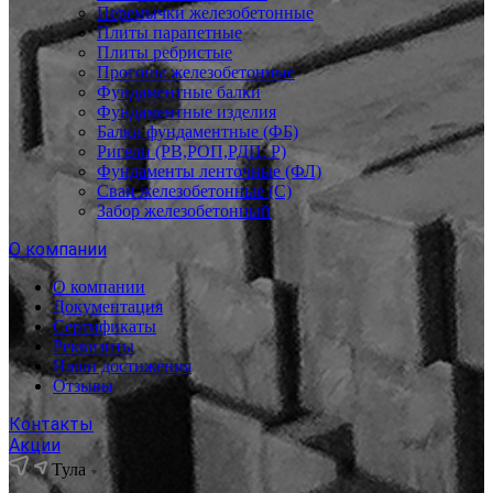
Перемычки железобетонные
Плиты парапетные
Плиты ребристые
Прогоны железобетонные
Фундаментные балки
Фундаментные изделия
Балки фундаментные (ФБ)
Ригели (РВ,РОП,РДП, Р)
Фундаменты ленточные (ФЛ)
Сваи железобетонные (С)
Забор железобетонный
О компании
О компании
Документация
Сертификаты
Реквизиты
Наши достижения
Отзывы
Контакты
Акции
Тула