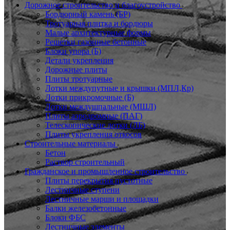
Дорожное строительство и благоустройство
Бордюрный камень (БР)
Тротуарная плитка и бордюры
Малые архитектурные формы
Решетки газонные бетонные
Блоки упора (Б)
Детали укрепления
Дорожные плиты
Плиты тротуарные
Лотки междупутные и крышки (МПЛ,Кр)
Лотки прикромочные (Б)
Лотки междушпальные (МШЛ)
Плиты аэродромные (ПАГ)
Телескопические лотки (ЛБ)
Плиты укрепления откосов
Строительные материалы
Бетон
Раствор строительный
Гражданское и промышленное строительство
Плиты перекрытия пустотные
Лестничные ступени
Лестничные марши и площадки
Балки железобетонные
Блоки ФБС
Лестничные элементы