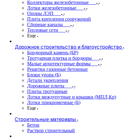
Коллекторы железобетонные
Лотки железобетонные
Опоры ЛЭП
Плита крепления сооружений
Сборные каналы
Тепловые сети
Еще
Дорожное строительство и благоустройство
Бордюрный камень (БР)
Тротуарная плитка и бордюры
Малые архитектурные формы
Решетки газонные бетонные
Блоки упора (Б)
Детали укрепления
Дорожные плиты
Плиты тротуарные
Лотки междупутные и крышки (МПЛ,Кр)
Лотки прикромочные (Б)
Еще
Строительные материалы
Бетон
Раствор строительный