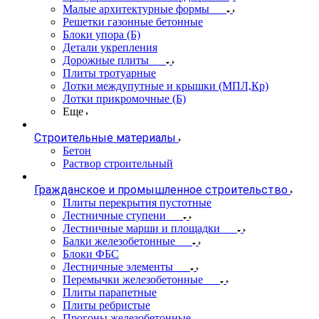
Малые архитектурные формы
Решетки газонные бетонные
Блоки упора (Б)
Детали укрепления
Дорожные плиты
Плиты тротуарные
Лотки междупутные и крышки (МПЛ,Кр)
Лотки прикромочные (Б)
Еще
Строительные материалы
Бетон
Раствор строительный
Гражданское и промышленное строительство
Плиты перекрытия пустотные
Лестничные ступени
Лестничные марши и площадки
Балки железобетонные
Блоки ФБС
Лестничные элементы
Перемычки железобетонные
Плиты парапетные
Плиты ребристые
Прогоны железобетонные