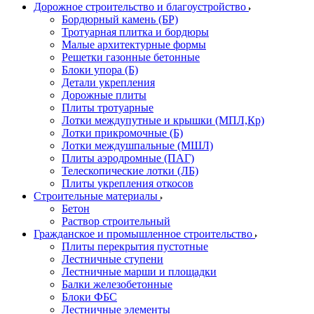
Дорожное строительство и благоустройство
Бордюрный камень (БР)
Тротуарная плитка и бордюры
Малые архитектурные формы
Решетки газонные бетонные
Блоки упора (Б)
Детали укрепления
Дорожные плиты
Плиты тротуарные
Лотки междупутные и крышки (МПЛ,Кр)
Лотки прикромочные (Б)
Лотки междушпальные (МШЛ)
Плиты аэродромные (ПАГ)
Телескопические лотки (ЛБ)
Плиты укрепления откосов
Строительные материалы
Бетон
Раствор строительный
Гражданское и промышленное строительство
Плиты перекрытия пустотные
Лестничные ступени
Лестничные марши и площадки
Балки железобетонные
Блоки ФБС
Лестничные элементы