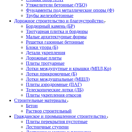
Утяжелители бетонные (УБО)
Фундаменты под металлические опоры (Ф)
Трубы железобетонные
Дорожное строительство и благоустройство
Бордюрный камень (БР)
Тротуарная плитка и бордюры
Малые архитектурные формы
Решетки газонные бетонные
Блоки упора (Б)
Детали укрепления
Дорожные плиты
Плиты тротуарные
Лотки междупутные и крышки (МПЛ,Кр)
Лотки прикромочные (Б)
Лотки междушпальные (МШЛ)
Плиты аэродромные (ПАГ)
Телескопические лотки (ЛБ)
Плиты укрепления откосов
Строительные материалы
Бетон
Раствор строительный
Гражданское и промышленное строительство
Плиты перекрытия пустотные
Лестничные ступени