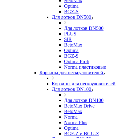
BetoMax
Optima
BGZ-S
Для лотков DN500
Для лотков DN500
PLUS
SIR
BetoMax
Optima
BGZ-S
Optima Profi
Norma пластиковые
Корзины для пескоуловителей
Корзины для пескоуловителей
Для лотков DN100
Для лотков DN100
BetoMax Drive
BetoMax
Norma
Norma Plus
Optima
BGF-Z и BGU-Z