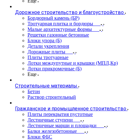
Еще
Дорожное строительство и благоустройство
Бордюрный камень (БР)
Тротуарная плитка и бордюры
Малые архитектурные формы
Решетки газонные бетонные
Блоки упора (Б)
Детали укрепления
Дорожные плиты
Плиты тротуарные
Лотки междупутные и крышки (МПЛ,Кр)
Лотки прикромочные (Б)
Еще
Строительные материалы
Бетон
Раствор строительный
Гражданское и промышленное строительство
Плиты перекрытия пустотные
Лестничные ступени
Лестничные марши и площадки
Балки железобетонные
Блоки ФБС