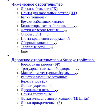
Инженерное строительство
Лотки кабельные (ЛК)
Плиты для кабельных лотков (ПТ)
Балки тоннелей
Бруски кабельных каналов
Коллекторы железобетонные
Лотки железобетонные
Опоры ЛЭП
Плита крепления сооружений
Сборные каналы
Тепловые сети
Еще
Дорожное строительство и благоустройство
Бордюрный камень (БР)
Тротуарная плитка и бордюры
Малые архитектурные формы
Решетки газонные бетонные
Блоки упора (Б)
Детали укрепления
Дорожные плиты
Плиты тротуарные
Лотки междупутные и крышки (МПЛ,Кр)
Лотки прикромочные (Б)