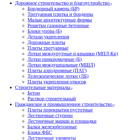
Дорожное строительство и благоустройство
Бордюрный камень (БР)
Тротуарная плитка и бордюры
Малые архитектурные формы
Решетки газонные бетонные
Блоки упора (Б)
Детали укрепления
Дорожные плиты
Плиты тротуарные
Лотки междупутные и крышки (МПЛ,Кр)
Лотки прикромочные (Б)
Лотки междушпальные (МШЛ)
Плиты аэродромные (ПАГ)
Телескопические лотки (ЛБ)
Плиты укрепления откосов
Строительные материалы
Бетон
Раствор строительный
Гражданское и промышленное строительство
Плиты перекрытия пустотные
Лестничные ступени
Лестничные марши и площадки
Балки железобетонные
Блоки ФБС
Лестничные элементы