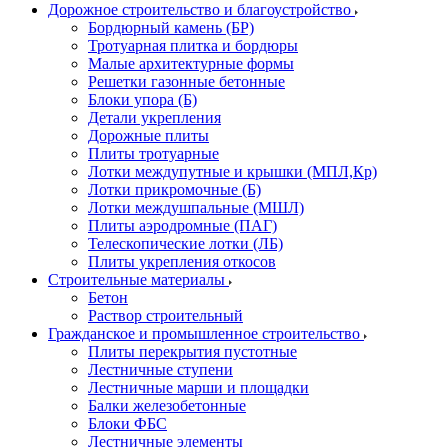
Дорожное строительство и благоустройство
Бордюрный камень (БР)
Тротуарная плитка и бордюры
Малые архитектурные формы
Решетки газонные бетонные
Блоки упора (Б)
Детали укрепления
Дорожные плиты
Плиты тротуарные
Лотки междупутные и крышки (МПЛ,Кр)
Лотки прикромочные (Б)
Лотки междушпальные (МШЛ)
Плиты аэродромные (ПАГ)
Телескопические лотки (ЛБ)
Плиты укрепления откосов
Строительные материалы
Бетон
Раствор строительный
Гражданское и промышленное строительство
Плиты перекрытия пустотные
Лестничные ступени
Лестничные марши и площадки
Балки железобетонные
Блоки ФБС
Лестничные элементы