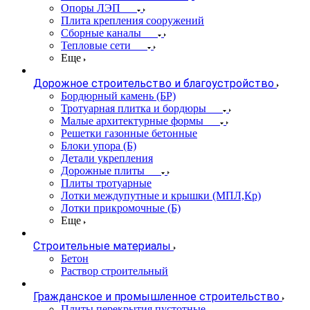
Опоры ЛЭП
Плита крепления сооружений
Сборные каналы
Тепловые сети
Еще
Дорожное строительство и благоустройство
Бордюрный камень (БР)
Тротуарная плитка и бордюры
Малые архитектурные формы
Решетки газонные бетонные
Блоки упора (Б)
Детали укрепления
Дорожные плиты
Плиты тротуарные
Лотки междупутные и крышки (МПЛ,Кр)
Лотки прикромочные (Б)
Еще
Строительные материалы
Бетон
Раствор строительный
Гражданское и промышленное строительство
Плиты перекрытия пустотные