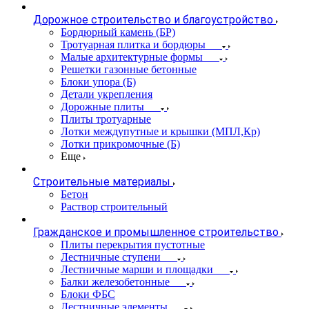
Дорожное строительство и благоустройство
Бордюрный камень (БР)
Тротуарная плитка и бордюры
Малые архитектурные формы
Решетки газонные бетонные
Блоки упора (Б)
Детали укрепления
Дорожные плиты
Плиты тротуарные
Лотки междупутные и крышки (МПЛ,Кр)
Лотки прикромочные (Б)
Еще
Строительные материалы
Бетон
Раствор строительный
Гражданское и промышленное строительство
Плиты перекрытия пустотные
Лестничные ступени
Лестничные марши и площадки
Балки железобетонные
Блоки ФБС
Лестничные элементы