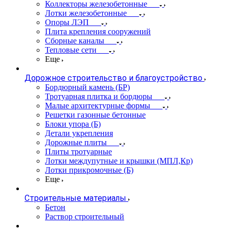
Коллекторы железобетонные
Лотки железобетонные
Опоры ЛЭП
Плита крепления сооружений
Сборные каналы
Тепловые сети
Еще
Дорожное строительство и благоустройство
Бордюрный камень (БР)
Тротуарная плитка и бордюры
Малые архитектурные формы
Решетки газонные бетонные
Блоки упора (Б)
Детали укрепления
Дорожные плиты
Плиты тротуарные
Лотки междупутные и крышки (МПЛ,Кр)
Лотки прикромочные (Б)
Еще
Строительные материалы
Бетон
Раствор строительный