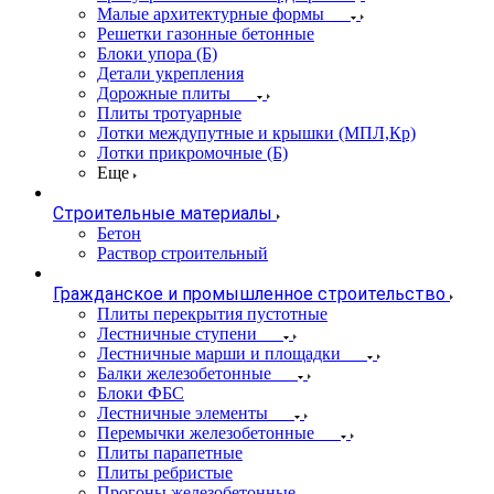
Малые архитектурные формы
Решетки газонные бетонные
Блоки упора (Б)
Детали укрепления
Дорожные плиты
Плиты тротуарные
Лотки междупутные и крышки (МПЛ,Кр)
Лотки прикромочные (Б)
Еще
Строительные материалы
Бетон
Раствор строительный
Гражданское и промышленное строительство
Плиты перекрытия пустотные
Лестничные ступени
Лестничные марши и площадки
Балки железобетонные
Блоки ФБС
Лестничные элементы
Перемычки железобетонные
Плиты парапетные
Плиты ребристые
Прогоны железобетонные