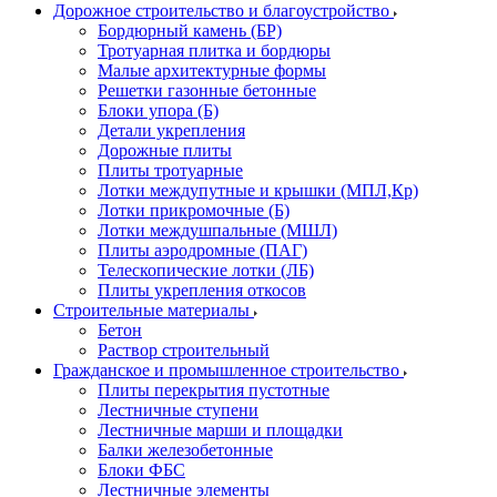
Дорожное строительство и благоустройство
Бордюрный камень (БР)
Тротуарная плитка и бордюры
Малые архитектурные формы
Решетки газонные бетонные
Блоки упора (Б)
Детали укрепления
Дорожные плиты
Плиты тротуарные
Лотки междупутные и крышки (МПЛ,Кр)
Лотки прикромочные (Б)
Лотки междушпальные (МШЛ)
Плиты аэродромные (ПАГ)
Телескопические лотки (ЛБ)
Плиты укрепления откосов
Строительные материалы
Бетон
Раствор строительный
Гражданское и промышленное строительство
Плиты перекрытия пустотные
Лестничные ступени
Лестничные марши и площадки
Балки железобетонные
Блоки ФБС
Лестничные элементы