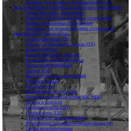
Решётки для лотков из нержавеющей стали
Водоотведение с мостовых и пролетных сооружений
Лотки мостовых сооружений
Решетки для лотков мостовых сооружений
Трапы для мостовых сооружений
Корзинки для лотков мостовых сооружений
Инженерное строительство
Лотки кабельные (ЛК)
Плиты для кабельных лотков (ПТ)
Балки тоннелей
Бруски кабельных каналов
Коллекторы железобетонные
Лотки железобетонные
Опоры ЛЭП
Плита крепления сооружений
Сборные каналы
Тепловые сети
Фундаменты подстанций
Электротехнические лотки (БК, УБК)
Кольца и колодцы
Опорные плиты (ОП)
Стойки опор ЛЭП
Утяжелители бетонные (УБО)
Фундаменты под металлические опоры (Ф)
Трубы железобетонные