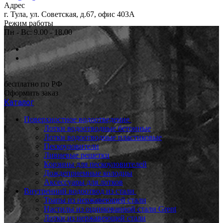
Адрес
г. Тула, ул. Советская, д.67, офис 403А
Режим работы
Пн - Вс: 9.00 - 18.00
бесплатно по РФ
Оформить заказ
Каталог
Поверхностное водоотведение
Лотки водоотводные бетонные
Лотки водоотводные пластиковые
Пескоуловители
Ливневые решетки
Корзины для пескоуловителей
Дождеприемные колодцы
Аксессуары для лотков
Внутренний водоотвод из стали
Трапы из нержавеющей стали
Настилы из оцинкованной стали Grent
Лотки из нержавеющей стали