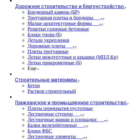
Дорожное строительство и благоустройство
Бордюрный камень (БР)
Тротуарная плитка и бордюры
Малые архитектурные формы
Решетки газонные бетонные
Блоки упора (Б)
Детали укрепления
Дорожные плиты
Плиты тротуарные
Лотки междупутные и крышки (МПЛ,Кр)
Лотки прикромочные (Б)
Еще
Строительные материалы
Бетон
Раствор строительный
Гражданское и промышленное строительство
Плиты перекрытия пустотные
Лестничные ступени
Лестничные марши и площадки
Балки железобетонные
Блоки ФБС
Лестничные элементы