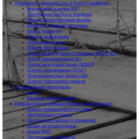
Дорожное строительство и благоустройство
Бордюрный камень (БР)
Тротуарная плитка и бордюры
Малые архитектурные формы
Решетки газонные бетонные
Блоки упора (Б)
Детали укрепления
Дорожные плиты
Плиты тротуарные
Лотки междупутные и крышки (МПЛ,Кр)
Лотки прикромочные (Б)
Лотки междушпальные (МШЛ)
Плиты аэродромные (ПАГ)
Телескопические лотки (ЛБ)
Плиты укрепления откосов
Строительные материалы
Бетон
Раствор строительный
Гражданское и промышленное строительство
Плиты перекрытия пустотные
Лестничные ступени
Лестничные марши и площадки
Балки железобетонные
Блоки ФБС
Лестничные элементы