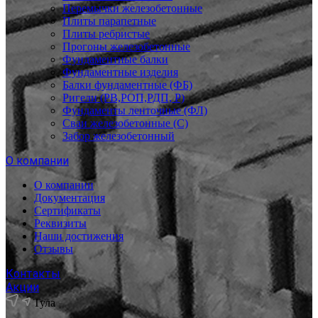
Перемычки железобетонные
Плиты парапетные
Плиты ребристые
Прогоны железобетонные
Фундаментные балки
Фундаментные изделия
Балки фундаментные (ФБ)
Ригели (РВ,РОП,РДП, Р)
Фундаменты ленточные (ФЛ)
Сваи железобетонные (С)
Забор железобетонный
О компании
О компании
Документация
Сертификаты
Реквизиты
Наши достижения
Отзывы
Контакты
Акции
Тула