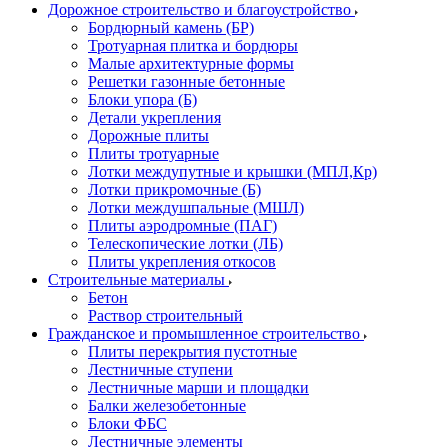
Дорожное строительство и благоустройство
Бордюрный камень (БР)
Тротуарная плитка и бордюры
Малые архитектурные формы
Решетки газонные бетонные
Блоки упора (Б)
Детали укрепления
Дорожные плиты
Плиты тротуарные
Лотки междупутные и крышки (МПЛ,Кр)
Лотки прикромочные (Б)
Лотки междушпальные (МШЛ)
Плиты аэродромные (ПАГ)
Телескопические лотки (ЛБ)
Плиты укрепления откосов
Строительные материалы
Бетон
Раствор строительный
Гражданское и промышленное строительство
Плиты перекрытия пустотные
Лестничные ступени
Лестничные марши и площадки
Балки железобетонные
Блоки ФБС
Лестничные элементы