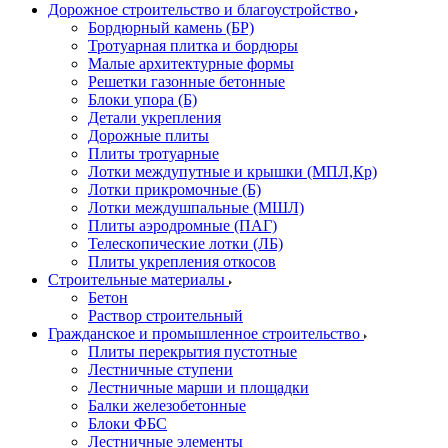
Дорожное строительство и благоустройство
Бордюрный камень (БР)
Тротуарная плитка и бордюры
Малые архитектурные формы
Решетки газонные бетонные
Блоки упора (Б)
Детали укрепления
Дорожные плиты
Плиты тротуарные
Лотки междупутные и крышки (МПЛ,Кр)
Лотки прикромочные (Б)
Лотки междушпальные (МШЛ)
Плиты аэродромные (ПАГ)
Телескопические лотки (ЛБ)
Плиты укрепления откосов
Строительные материалы
Бетон
Раствор строительный
Гражданское и промышленное строительство
Плиты перекрытия пустотные
Лестничные ступени
Лестничные марши и площадки
Балки железобетонные
Блоки ФБС
Лестничные элементы