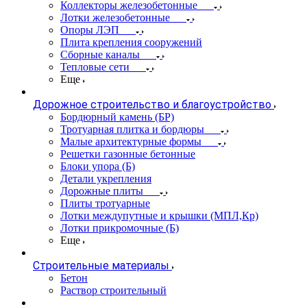
Коллекторы железобетонные
Лотки железобетонные
Опоры ЛЭП
Плита крепления сооружений
Сборные каналы
Тепловые сети
Еще
Дорожное строительство и благоустройство
Бордюрный камень (БР)
Тротуарная плитка и бордюры
Малые архитектурные формы
Решетки газонные бетонные
Блоки упора (Б)
Детали укрепления
Дорожные плиты
Плиты тротуарные
Лотки междупутные и крышки (МПЛ,Кр)
Лотки прикромочные (Б)
Еще
Строительные материалы
Бетон
Раствор строительный