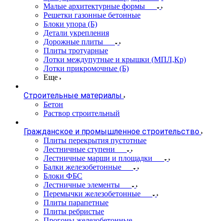
Малые архитектурные формы
Решетки газонные бетонные
Блоки упора (Б)
Детали укрепления
Дорожные плиты
Плиты тротуарные
Лотки междупутные и крышки (МПЛ,Кр)
Лотки прикромочные (Б)
Еще
Строительные материалы
Бетон
Раствор строительный
Гражданское и промышленное строительство
Плиты перекрытия пустотные
Лестничные ступени
Лестничные марши и площадки
Балки железобетонные
Блоки ФБС
Лестничные элементы
Перемычки железобетонные
Плиты парапетные
Плиты ребристые
Прогоны железобетонные