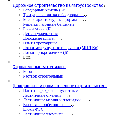
Дорожное строительство и благоустройство
Бордюрный камень (БР)
Тротуарная плитка и бордюры
Малые архитектурные формы
Решетки газонные бетонные
Блоки упора (Б)
Детали укрепления
Дорожные плиты
Плиты тротуарные
Лотки междупутные и крышки (МПЛ,Кр)
Лотки прикромочные (Б)
Еще
Строительные материалы
Бетон
Раствор строительный
Гражданское и промышленное строительство
Плиты перекрытия пустотные
Лестничные ступени
Лестничные марши и площадки
Балки железобетонные
Блоки ФБС
Лестничные элементы