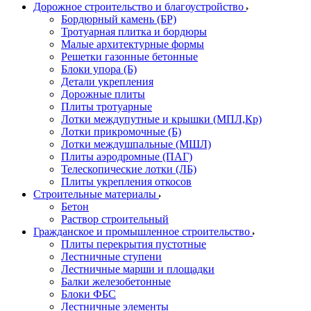
Дорожное строительство и благоустройство
Бордюрный камень (БР)
Тротуарная плитка и бордюры
Малые архитектурные формы
Решетки газонные бетонные
Блоки упора (Б)
Детали укрепления
Дорожные плиты
Плиты тротуарные
Лотки междупутные и крышки (МПЛ,Кр)
Лотки прикромочные (Б)
Лотки междушпальные (МШЛ)
Плиты аэродромные (ПАГ)
Телескопические лотки (ЛБ)
Плиты укрепления откосов
Строительные материалы
Бетон
Раствор строительный
Гражданское и промышленное строительство
Плиты перекрытия пустотные
Лестничные ступени
Лестничные марши и площадки
Балки железобетонные
Блоки ФБС
Лестничные элементы