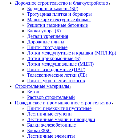
Дорожное строительство и благоустройство
Бордюрный камень (БР)
Тротуарная плитка и бордюры
Малые архитектурные формы
Решетки газонные бетонные
Блоки упора (Б)
Детали укрепления
Дорожные плиты
Плиты тротуарные
Лотки междупутные и крышки (МПЛ,Кр)
Лотки прикромочные (Б)
Лотки междушпальные (МШЛ)
Плиты аэродромные (ПАГ)
Телескопические лотки (ЛБ)
Плиты укрепления откосов
Строительные материалы
Бетон
Раствор строительный
Гражданское и промышленное строительство
Плиты перекрытия пустотные
Лестничные ступени
Лестничные марши и площадки
Балки железобетонные
Блоки ФБС
Лестничные элементы