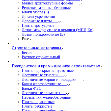
Малые архитектурные формы
Решетки газонные бетонные
Блоки упора (Б)
Детали укрепления
Дорожные плиты
Плиты тротуарные
Лотки междупутные и крышки (МПЛ,Кр)
Лотки прикромочные (Б)
Еще
Строительные материалы
Бетон
Раствор строительный
Гражданское и промышленное строительство
Плиты перекрытия пустотные
Лестничные ступени
Лестничные марши и площадки
Балки железобетонные
Блоки ФБС
Лестничные элементы
Перемычки железобетонные
Плиты парапетные
Плиты ребристые
Прогоны железобетонные