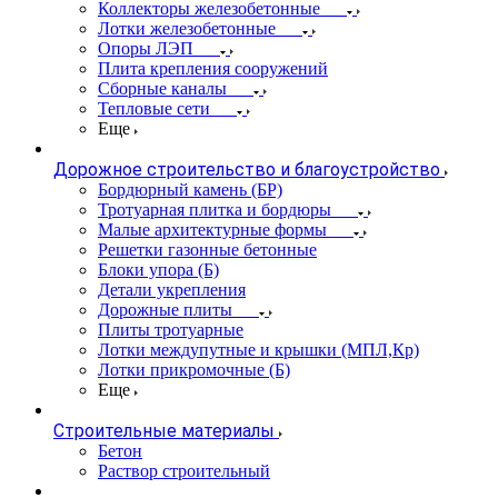
Коллекторы железобетонные
Лотки железобетонные
Опоры ЛЭП
Плита крепления сооружений
Сборные каналы
Тепловые сети
Еще
Дорожное строительство и благоустройство
Бордюрный камень (БР)
Тротуарная плитка и бордюры
Малые архитектурные формы
Решетки газонные бетонные
Блоки упора (Б)
Детали укрепления
Дорожные плиты
Плиты тротуарные
Лотки междупутные и крышки (МПЛ,Кр)
Лотки прикромочные (Б)
Еще
Строительные материалы
Бетон
Раствор строительный