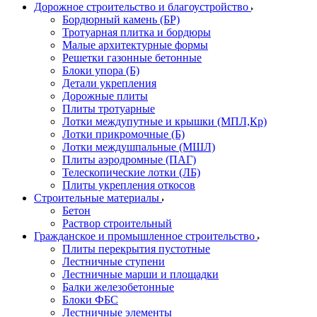
Дорожное строительство и благоустройство
Бордюрный камень (БР)
Тротуарная плитка и бордюры
Малые архитектурные формы
Решетки газонные бетонные
Блоки упора (Б)
Детали укрепления
Дорожные плиты
Плиты тротуарные
Лотки междупутные и крышки (МПЛ,Кр)
Лотки прикромочные (Б)
Лотки междушпальные (МШЛ)
Плиты аэродромные (ПАГ)
Телескопические лотки (ЛБ)
Плиты укрепления откосов
Строительные материалы
Бетон
Раствор строительный
Гражданское и промышленное строительство
Плиты перекрытия пустотные
Лестничные ступени
Лестничные марши и площадки
Балки железобетонные
Блоки ФБС
Лестничные элементы