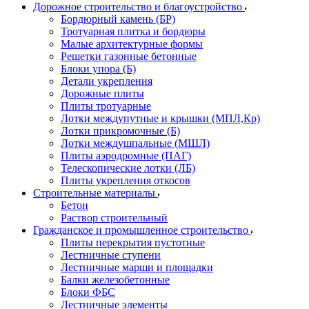
Дорожное строительство и благоустройство
Бордюрный камень (БР)
Тротуарная плитка и бордюры
Малые архитектурные формы
Решетки газонные бетонные
Блоки упора (Б)
Детали укрепления
Дорожные плиты
Плиты тротуарные
Лотки междупутные и крышки (МПЛ,Кр)
Лотки прикромочные (Б)
Лотки междушпальные (МШЛ)
Плиты аэродромные (ПАГ)
Телескопические лотки (ЛБ)
Плиты укрепления откосов
Строительные материалы
Бетон
Раствор строительный
Гражданское и промышленное строительство
Плиты перекрытия пустотные
Лестничные ступени
Лестничные марши и площадки
Балки железобетонные
Блоки ФБС
Лестничные элементы