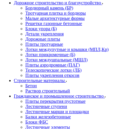
Дорожное строительство и благоустройство
Бордюрный камень (БР)
Тротуарная плитка и бордюры
Малые архитектурные формы
Решетки газонные бетонные
Блоки упора (Б)
Детали укрепления
Дорожные плиты
Плиты тротуарные
Лотки междупутные и крышки (МПЛ,Кр)
Лотки прикромочные (Б)
Лотки междушпальные (МШЛ)
Плиты аэродромные (ПАГ)
Телескопические лотки (ЛБ)
Плиты укрепления откосов
Строительные материалы
Бетон
Раствор строительный
Гражданское и промышленное строительство
Плиты перекрытия пустотные
Лестничные ступени
Лестничные марши и площадки
Балки железобетонные
Блоки ФБС
Лестничные элементы