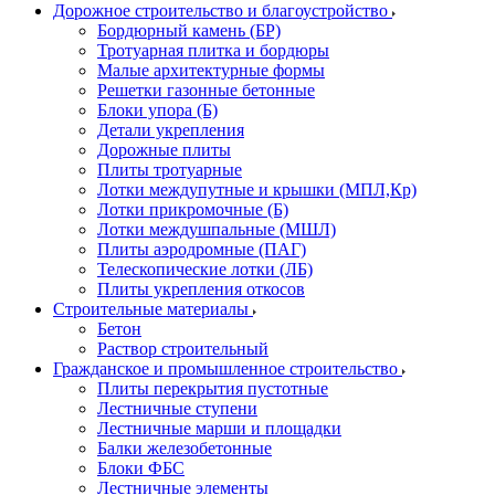
Дорожное строительство и благоустройство
Бордюрный камень (БР)
Тротуарная плитка и бордюры
Малые архитектурные формы
Решетки газонные бетонные
Блоки упора (Б)
Детали укрепления
Дорожные плиты
Плиты тротуарные
Лотки междупутные и крышки (МПЛ,Кр)
Лотки прикромочные (Б)
Лотки междушпальные (МШЛ)
Плиты аэродромные (ПАГ)
Телескопические лотки (ЛБ)
Плиты укрепления откосов
Строительные материалы
Бетон
Раствор строительный
Гражданское и промышленное строительство
Плиты перекрытия пустотные
Лестничные ступени
Лестничные марши и площадки
Балки железобетонные
Блоки ФБС
Лестничные элементы