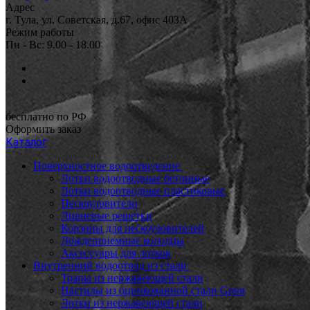
Адрес
г. Тула, ул. Советская, д.67, офис 403А
Режим работы
Пн - Вс: 9.00 - 18.00
бесплатно по РФ
Оформить заказ
Каталог
Поверхностное водоотведение
Лотки водоотводные бетонные
Лотки водоотводные пластиковые
Пескоуловители
Ливневые решетки
Корзины для пескоуловителей
Дождеприемные колодцы
Аксессуары для лотков
Внутренний водоотвод из стали
Трапы из нержавеющей стали
Настилы из оцинкованной стали Grent
Лотки из нержавеющей стали