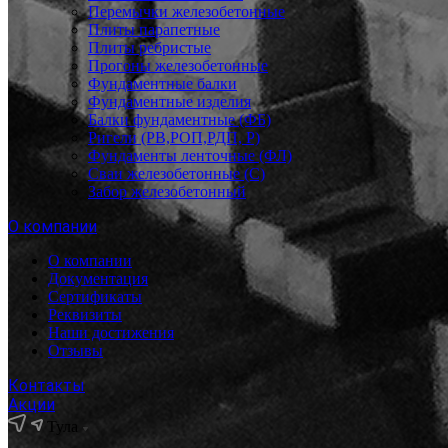
Перемычки железобетонные
Плиты парапетные
Плиты ребристые
Прогоны железобетонные
Фундаментные балки
Фундаментные изделия
Балки фундаментные (ФБ)
Ригели (РВ,РОП,РДП, Р)
Фундаменты ленточные (ФЛ)
Сваи железобетонные (С)
Забор железобетонный
О компании
О компании
Документация
Сертификаты
Реквизиты
Наши достижения
Отзывы
Контакты
Акции
Тула