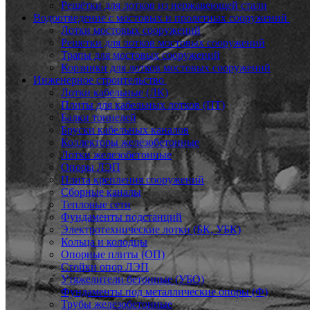
Решётки для лотков из нержавеющей стали
Водоотведение с мостовых и пролетных сооружений
Лотки мостовых сооружений
Решетки для лотков мостовых сооружений
Трапы для мостовых сооружений
Корзинки для лотков мостовых сооружений
Инженерное строительство
Лотки кабельные (ЛК)
Плиты для кабельных лотков (ПТ)
Балки тоннелей
Бруски кабельных каналов
Коллекторы железобетонные
Лотки железобетонные
Опоры ЛЭП
Плита крепления сооружений
Сборные каналы
Тепловые сети
Фундаменты подстанций
Электротехнические лотки (БК, УБК)
Кольца и колодцы
Опорные плиты (ОП)
Стойки опор ЛЭП
Утяжелители бетонные (УБО)
Фундаменты под металлические опоры (Ф)
Трубы железобетонные