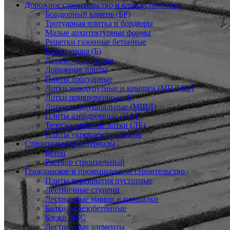
Дорожное строительство и благоустройство
Бордюрный камень (БР)
Тротуарная плитка и бордюры
Малые архитектурные формы
Решетки газонные бетонные
Блоки упора (Б)
Детали укрепления
Дорожные плиты
Плиты тротуарные
Лотки междупутные и крышки (МПЛ,Кр)
Лотки прикромочные (Б)
Лотки междушпальные (МШЛ)
Плиты аэродромные (ПАГ)
Телескопические лотки (ЛБ)
Плиты укрепления откосов
Строительные материалы
Бетон
Раствор строительный
Гражданское и промышленное строительство
Плиты перекрытия пустотные
Лестничные ступени
Лестничные марши и площадки
Балки железобетонные
Блоки ФБС
Лестничные элементы