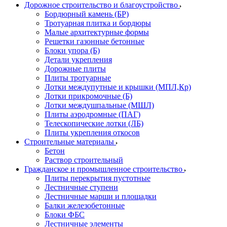
Дорожное строительство и благоустройство
Бордюрный камень (БР)
Тротуарная плитка и бордюры
Малые архитектурные формы
Решетки газонные бетонные
Блоки упора (Б)
Детали укрепления
Дорожные плиты
Плиты тротуарные
Лотки междупутные и крышки (МПЛ,Кр)
Лотки прикромочные (Б)
Лотки междушпальные (МШЛ)
Плиты аэродромные (ПАГ)
Телескопические лотки (ЛБ)
Плиты укрепления откосов
Строительные материалы
Бетон
Раствор строительный
Гражданское и промышленное строительство
Плиты перекрытия пустотные
Лестничные ступени
Лестничные марши и площадки
Балки железобетонные
Блоки ФБС
Лестничные элементы