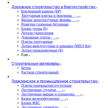
Дорожное строительство и благоустройство
Бордюрный камень (БР)
Тротуарная плитка и бордюры
Малые архитектурные формы
Решетки газонные бетонные
Блоки упора (Б)
Детали укрепления
Дорожные плиты
Плиты тротуарные
Лотки междупутные и крышки (МПЛ,Кр)
Лотки прикромочные (Б)
Еще
Строительные материалы
Бетон
Раствор строительный
Гражданское и промышленное строительство
Плиты перекрытия пустотные
Лестничные ступени
Лестничные марши и площадки
Балки железобетонные
Блоки ФБС
Лестничные элементы