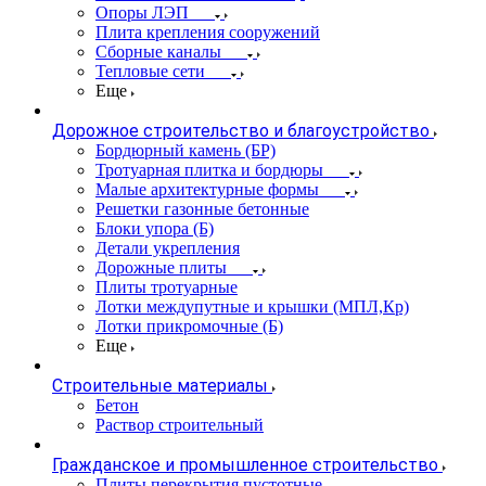
Опоры ЛЭП
Плита крепления сооружений
Сборные каналы
Тепловые сети
Еще
Дорожное строительство и благоустройство
Бордюрный камень (БР)
Тротуарная плитка и бордюры
Малые архитектурные формы
Решетки газонные бетонные
Блоки упора (Б)
Детали укрепления
Дорожные плиты
Плиты тротуарные
Лотки междупутные и крышки (МПЛ,Кр)
Лотки прикромочные (Б)
Еще
Строительные материалы
Бетон
Раствор строительный
Гражданское и промышленное строительство
Плиты перекрытия пустотные