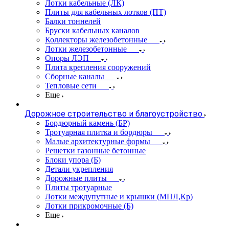
Лотки кабельные (ЛК)
Плиты для кабельных лотков (ПТ)
Балки тоннелей
Бруски кабельных каналов
Коллекторы железобетонные
Лотки железобетонные
Опоры ЛЭП
Плита крепления сооружений
Сборные каналы
Тепловые сети
Еще
Дорожное строительство и благоустройство
Бордюрный камень (БР)
Тротуарная плитка и бордюры
Малые архитектурные формы
Решетки газонные бетонные
Блоки упора (Б)
Детали укрепления
Дорожные плиты
Плиты тротуарные
Лотки междупутные и крышки (МПЛ,Кр)
Лотки прикромочные (Б)
Еще