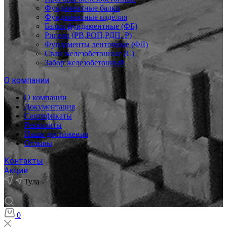
Фундаментные балки
Фундаментные изделия
Балки фундаментные (ФБ)
Ригели (РВ,РОП,РДП, Р)
Фундаменты ленточные (ФЛ)
Сваи железобетонные (С)
Забор железобетонный
О компании
О компании
Документация
Сертификаты
Реквизиты
Наши достижения
Отзывы
Контакты
Акции
Тула
0