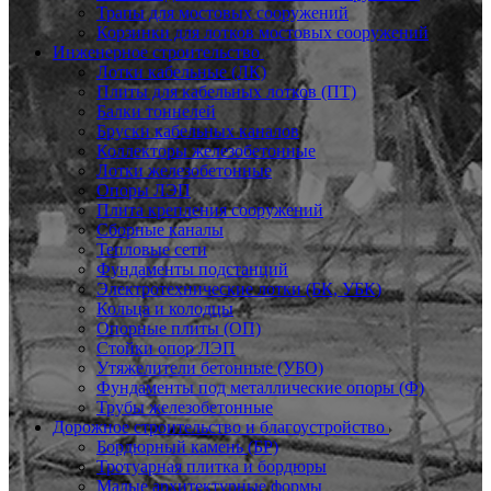
Трапы для мостовых сооружений
Корзинки для лотков мостовых сооружений
Инженерное строительство
Лотки кабельные (ЛК)
Плиты для кабельных лотков (ПТ)
Балки тоннелей
Бруски кабельных каналов
Коллекторы железобетонные
Лотки железобетонные
Опоры ЛЭП
Плита крепления сооружений
Сборные каналы
Тепловые сети
Фундаменты подстанций
Электротехнические лотки (БК, УБК)
Кольца и колодцы
Опорные плиты (ОП)
Стойки опор ЛЭП
Утяжелители бетонные (УБО)
Фундаменты под металлические опоры (Ф)
Трубы железобетонные
Дорожное строительство и благоустройство
Бордюрный камень (БР)
Тротуарная плитка и бордюры
Малые архитектурные формы