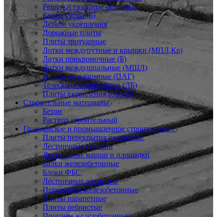
Решетки газонные бетонные
Блоки упора (Б)
Детали укрепления
Дорожные плиты
Плиты тротуарные
Лотки междупутные и крышки (МПЛ,Кр)
Лотки прикромочные (Б)
Лотки междушпальные (МШЛ)
Плиты аэродромные (ПАГ)
Телескопические лотки (ЛБ)
Плиты укрепления откосов
Строительные материалы
Бетон
Раствор строительный
Гражданское и промышленное строительство
Плиты перекрытия пустотные
Лестничные ступени
Лестничные марши и площадки
Балки железобетонные
Блоки ФБС
Лестничные элементы
Перемычки железобетонные
Плиты парапетные
Плиты ребристые
Прогоны железобетонные