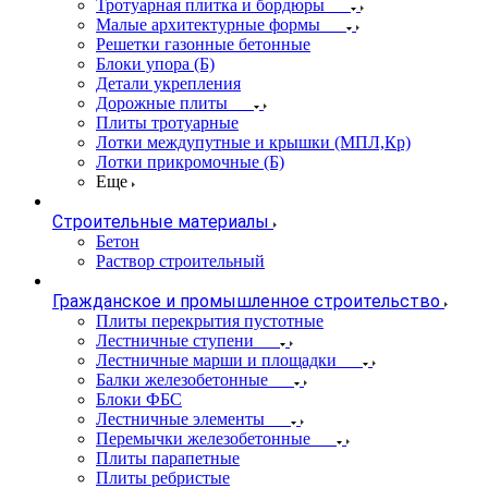
Тротуарная плитка и бордюры
Малые архитектурные формы
Решетки газонные бетонные
Блоки упора (Б)
Детали укрепления
Дорожные плиты
Плиты тротуарные
Лотки междупутные и крышки (МПЛ,Кр)
Лотки прикромочные (Б)
Еще
Строительные материалы
Бетон
Раствор строительный
Гражданское и промышленное строительство
Плиты перекрытия пустотные
Лестничные ступени
Лестничные марши и площадки
Балки железобетонные
Блоки ФБС
Лестничные элементы
Перемычки железобетонные
Плиты парапетные
Плиты ребристые