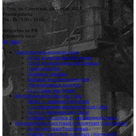
Адрес
г. Тула, ул. Советская, д.67, офис 403А
Режим работы
Пн - Вс: 9.00 - 18.00
бесплатно по РФ
Оформить заказ
Каталог
Поверхностное водоотведение
Лотки водоотводные бетонные
Лотки водоотводные пластиковые
Пескоуловители
Ливневые решетки
Корзины для пескоуловителей
Дождеприемные колодцы
Аксессуары для лотков
Внутренний водоотвод из стали
Трапы из нержавеющей стали
Настилы из оцинкованной стали Grent
Лотки из нержавеющей стали
Решётки для лотков из нержавеющей стали
Водоотведение с мостовых и пролетных сооружений
Лотки мостовых сооружений
Решетки для лотков мостовых сооружений