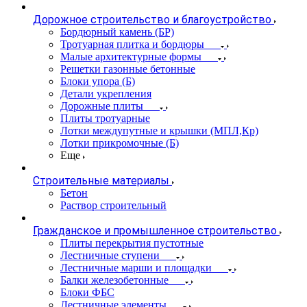
Дорожное строительство и благоустройство
Бордюрный камень (БР)
Тротуарная плитка и бордюры
Малые архитектурные формы
Решетки газонные бетонные
Блоки упора (Б)
Детали укрепления
Дорожные плиты
Плиты тротуарные
Лотки междупутные и крышки (МПЛ,Кр)
Лотки прикромочные (Б)
Еще
Строительные материалы
Бетон
Раствор строительный
Гражданское и промышленное строительство
Плиты перекрытия пустотные
Лестничные ступени
Лестничные марши и площадки
Балки железобетонные
Блоки ФБС
Лестничные элементы