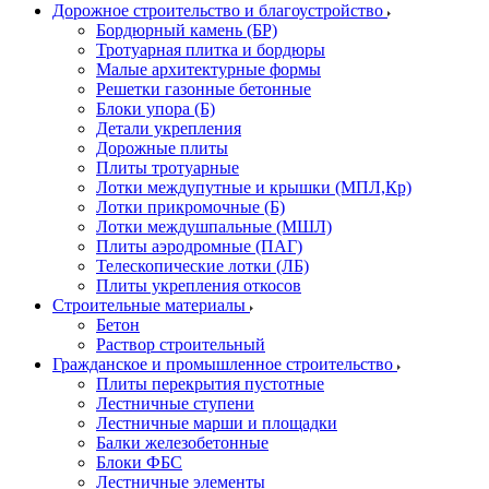
Дорожное строительство и благоустройство
Бордюрный камень (БР)
Тротуарная плитка и бордюры
Малые архитектурные формы
Решетки газонные бетонные
Блоки упора (Б)
Детали укрепления
Дорожные плиты
Плиты тротуарные
Лотки междупутные и крышки (МПЛ,Кр)
Лотки прикромочные (Б)
Лотки междушпальные (МШЛ)
Плиты аэродромные (ПАГ)
Телескопические лотки (ЛБ)
Плиты укрепления откосов
Строительные материалы
Бетон
Раствор строительный
Гражданское и промышленное строительство
Плиты перекрытия пустотные
Лестничные ступени
Лестничные марши и площадки
Балки железобетонные
Блоки ФБС
Лестничные элементы