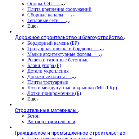
Опоры ЛЭП
Плита крепления сооружений
Сборные каналы
Тепловые сети
Еще
Дорожное строительство и благоустройство
Бордюрный камень (БР)
Тротуарная плитка и бордюры
Малые архитектурные формы
Решетки газонные бетонные
Блоки упора (Б)
Детали укрепления
Дорожные плиты
Плиты тротуарные
Лотки междупутные и крышки (МПЛ,Кр)
Лотки прикромочные (Б)
Еще
Строительные материалы
Бетон
Раствор строительный
Гражданское и промышленное строительство
Плиты перекрытия пустотные