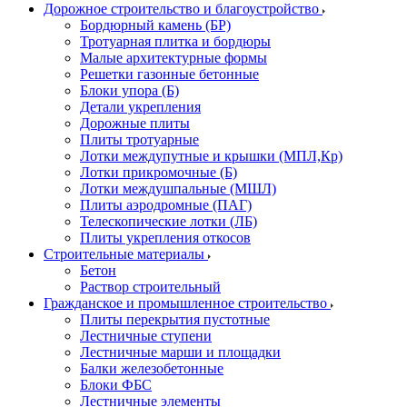
Дорожное строительство и благоустройство
Бордюрный камень (БР)
Тротуарная плитка и бордюры
Малые архитектурные формы
Решетки газонные бетонные
Блоки упора (Б)
Детали укрепления
Дорожные плиты
Плиты тротуарные
Лотки междупутные и крышки (МПЛ,Кр)
Лотки прикромочные (Б)
Лотки междушпальные (МШЛ)
Плиты аэродромные (ПАГ)
Телескопические лотки (ЛБ)
Плиты укрепления откосов
Строительные материалы
Бетон
Раствор строительный
Гражданское и промышленное строительство
Плиты перекрытия пустотные
Лестничные ступени
Лестничные марши и площадки
Балки железобетонные
Блоки ФБС
Лестничные элементы