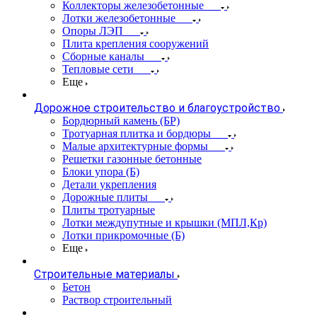
Коллекторы железобетонные
Лотки железобетонные
Опоры ЛЭП
Плита крепления сооружений
Сборные каналы
Тепловые сети
Еще
Дорожное строительство и благоустройство
Бордюрный камень (БР)
Тротуарная плитка и бордюры
Малые архитектурные формы
Решетки газонные бетонные
Блоки упора (Б)
Детали укрепления
Дорожные плиты
Плиты тротуарные
Лотки междупутные и крышки (МПЛ,Кр)
Лотки прикромочные (Б)
Еще
Строительные материалы
Бетон
Раствор строительный