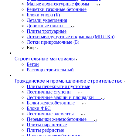
Малые архитектурные формы
Решетки газонные бетонные
Блоки упора (Б)
Детали укрепления
Дорожные плиты
Плиты тротуарные
Лотки междупутные и крышки (МПЛ,Кр)
Лотки прикромочные (Б)
Еще
Строительные материалы
Бетон
Раствор строительный
Гражданское и промышленное строительство
Плиты перекрытия пустотные
Лестничные ступени
Лестничные марши и площадки
Балки железобетонные
Блоки ФБС
Лестничные элементы
Перемычки железобетонные
Плиты парапетные
Плиты ребристые
Прогоны железобетонные