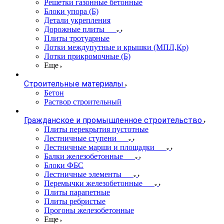
Решетки газонные бетонные
Блоки упора (Б)
Детали укрепления
Дорожные плиты
Плиты тротуарные
Лотки междупутные и крышки (МПЛ,Кр)
Лотки прикромочные (Б)
Еще
Строительные материалы
Бетон
Раствор строительный
Гражданское и промышленное строительство
Плиты перекрытия пустотные
Лестничные ступени
Лестничные марши и площадки
Балки железобетонные
Блоки ФБС
Лестничные элементы
Перемычки железобетонные
Плиты парапетные
Плиты ребристые
Прогоны железобетонные
Еще