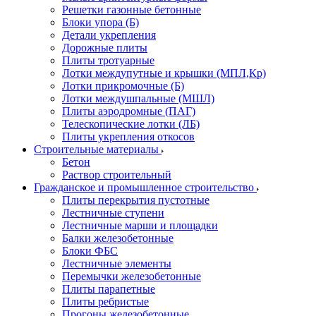
Решетки газонные бетонные
Блоки упора (Б)
Детали укрепления
Дорожные плиты
Плиты тротуарные
Лотки междупутные и крышки (МПЛ,Кр)
Лотки прикромочные (Б)
Лотки междушпальные (МШЛ)
Плиты аэродромные (ПАГ)
Телескопические лотки (ЛБ)
Плиты укрепления откосов
Строительные материалы
Бетон
Раствор строительный
Гражданское и промышленное строительство
Плиты перекрытия пустотные
Лестничные ступени
Лестничные марши и площадки
Балки железобетонные
Блоки ФБС
Лестничные элементы
Перемычки железобетонные
Плиты парапетные
Плиты ребристые
Прогоны железобетонные