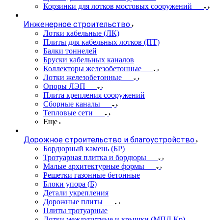
Корзинки для лотков мостовых сооружений
Инженерное строительство
Лотки кабельные (ЛК)
Плиты для кабельных лотков (ПТ)
Балки тоннелей
Бруски кабельных каналов
Коллекторы железобетонные
Лотки железобетонные
Опоры ЛЭП
Плита крепления сооружений
Сборные каналы
Тепловые сети
Еще
Дорожное строительство и благоустройство
Бордюрный камень (БР)
Тротуарная плитка и бордюры
Малые архитектурные формы
Решетки газонные бетонные
Блоки упора (Б)
Детали укрепления
Дорожные плиты
Плиты тротуарные
Лотки междупутные и крышки (МПЛ,Кр)