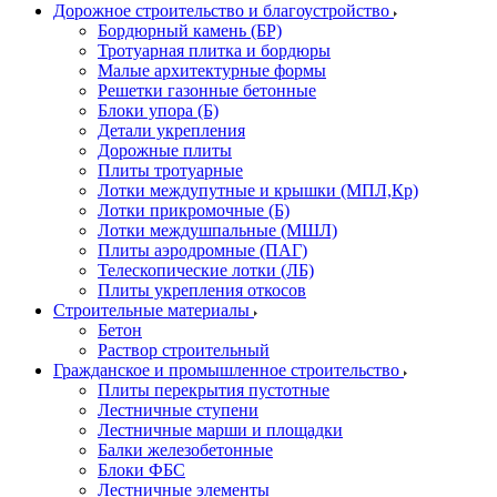
Дорожное строительство и благоустройство
Бордюрный камень (БР)
Тротуарная плитка и бордюры
Малые архитектурные формы
Решетки газонные бетонные
Блоки упора (Б)
Детали укрепления
Дорожные плиты
Плиты тротуарные
Лотки междупутные и крышки (МПЛ,Кр)
Лотки прикромочные (Б)
Лотки междушпальные (МШЛ)
Плиты аэродромные (ПАГ)
Телескопические лотки (ЛБ)
Плиты укрепления откосов
Строительные материалы
Бетон
Раствор строительный
Гражданское и промышленное строительство
Плиты перекрытия пустотные
Лестничные ступени
Лестничные марши и площадки
Балки железобетонные
Блоки ФБС
Лестничные элементы