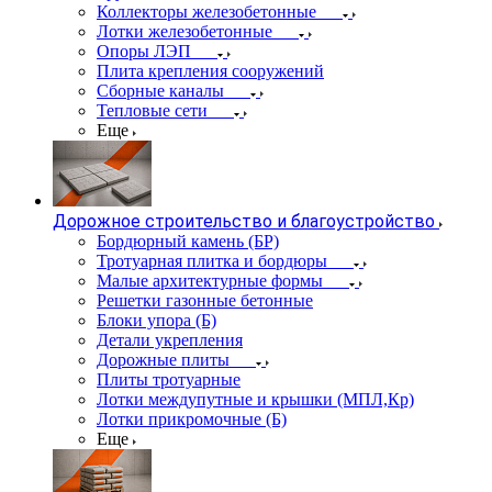
Коллекторы железобетонные
Лотки железобетонные
Опоры ЛЭП
Плита крепления сооружений
Сборные каналы
Тепловые сети
Еще
Дорожное строительство и благоустройство
Бордюрный камень (БР)
Тротуарная плитка и бордюры
Малые архитектурные формы
Решетки газонные бетонные
Блоки упора (Б)
Детали укрепления
Дорожные плиты
Плиты тротуарные
Лотки междупутные и крышки (МПЛ,Кр)
Лотки прикромочные (Б)
Еще