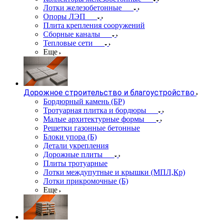
Лотки железобетонные
Опоры ЛЭП
Плита крепления сооружений
Сборные каналы
Тепловые сети
Еще
Дорожное строительство и благоустройство
Бордюрный камень (БР)
Тротуарная плитка и бордюры
Малые архитектурные формы
Решетки газонные бетонные
Блоки упора (Б)
Детали укрепления
Дорожные плиты
Плиты тротуарные
Лотки междупутные и крышки (МПЛ,Кр)
Лотки прикромочные (Б)
Еще