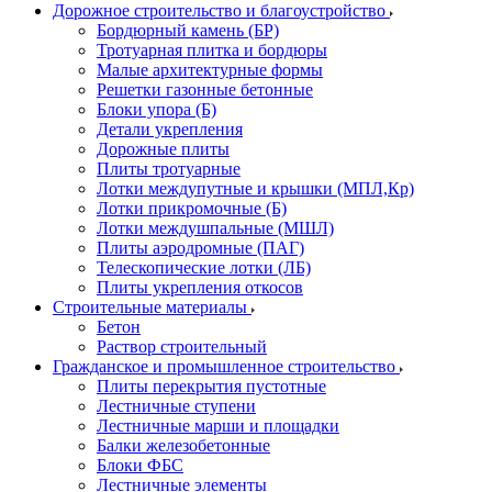
Дорожное строительство и благоустройство
Бордюрный камень (БР)
Тротуарная плитка и бордюры
Малые архитектурные формы
Решетки газонные бетонные
Блоки упора (Б)
Детали укрепления
Дорожные плиты
Плиты тротуарные
Лотки междупутные и крышки (МПЛ,Кр)
Лотки прикромочные (Б)
Лотки междушпальные (МШЛ)
Плиты аэродромные (ПАГ)
Телескопические лотки (ЛБ)
Плиты укрепления откосов
Строительные материалы
Бетон
Раствор строительный
Гражданское и промышленное строительство
Плиты перекрытия пустотные
Лестничные ступени
Лестничные марши и площадки
Балки железобетонные
Блоки ФБС
Лестничные элементы