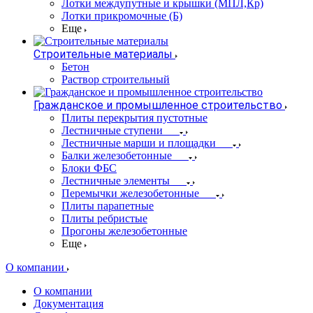
Лотки междупутные и крышки (МПЛ,Кр)
Лотки прикромочные (Б)
Еще
Строительные материалы
Бетон
Раствор строительный
Гражданское и промышленное строительство
Плиты перекрытия пустотные
Лестничные ступени
Лестничные марши и площадки
Балки железобетонные
Блоки ФБС
Лестничные элементы
Перемычки железобетонные
Плиты парапетные
Плиты ребристые
Прогоны железобетонные
Еще
О компании
О компании
Документация