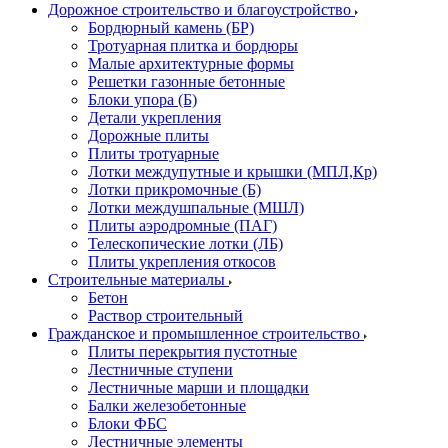
Дорожное строительство и благоустройство
Бордюрный камень (БР)
Тротуарная плитка и бордюры
Малые архитектурные формы
Решетки газонные бетонные
Блоки упора (Б)
Детали укрепления
Дорожные плиты
Плиты тротуарные
Лотки междупутные и крышки (МПЛ,Кр)
Лотки прикромочные (Б)
Лотки междушпальные (МШЛ)
Плиты аэродромные (ПАГ)
Телескопические лотки (ЛБ)
Плиты укрепления откосов
Строительные материалы
Бетон
Раствор строительный
Гражданское и промышленное строительство
Плиты перекрытия пустотные
Лестничные ступени
Лестничные марши и площадки
Балки железобетонные
Блоки ФБС
Лестничные элементы