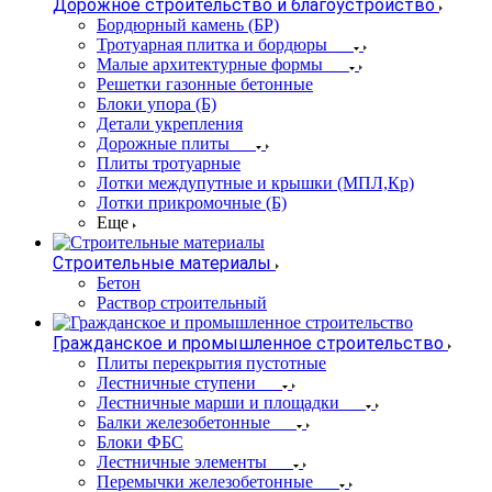
Дорожное строительство и благоустройство
Бордюрный камень (БР)
Тротуарная плитка и бордюры
Малые архитектурные формы
Решетки газонные бетонные
Блоки упора (Б)
Детали укрепления
Дорожные плиты
Плиты тротуарные
Лотки междупутные и крышки (МПЛ,Кр)
Лотки прикромочные (Б)
Еще
Строительные материалы
Бетон
Раствор строительный
Гражданское и промышленное строительство
Плиты перекрытия пустотные
Лестничные ступени
Лестничные марши и площадки
Балки железобетонные
Блоки ФБС
Лестничные элементы
Перемычки железобетонные