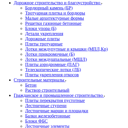
Дорожное строительство и благоустройство
Бордюрный камень (БР)
Тротуарная плитка и бордюры
Малые архитектурные формы
Решетки газонные бетонные
Блоки упора (Б)
Детали укрепления
Дорожные плиты
Плиты тротуарные
Лотки междупутные и крышки (МПЛ,Кр)
Лотки прикромочные (Б)
Лотки междушпальные (МШЛ)
Плиты аэродромные (ПАГ)
Телескопические лотки (ЛБ)
Плиты укрепления откосов
Строительные материалы
Бетон
Раствор строительный
Гражданское и промышленное строительство
Плиты перекрытия пустотные
Лестничные ступени
Лестничные марши и площадки
Балки железобетонные
Блоки ФБС
Лестничные элементы