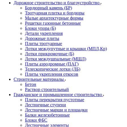
Дорожное строительство и благоустройство
Бордюрный камень (БР)
Тротуарная плитка и бордюры
Малые архитектурные формы
Решетки газонные бетонные
Блоки упора (Б)
Детали укрепления
Дорожные плиты
Плиты тротуарные
Лотки междупутные и крышки (МПЛ,Кр)
Лотки прикромочные (Б)
Лотки междушпальные (МШЛ)
Плиты аэродромные (ПАГ)
Телескопические лотки (ЛБ)
Плиты укрепления откосов
Строительные материалы
Бетон
Раствор строительный
Гражданское и промышленное строительство
Плиты перекрытия пустотные
Лестничные ступени
Лестничные марши и площадки
Балки железобетонные
Блоки ФБС
Лестничные элементы