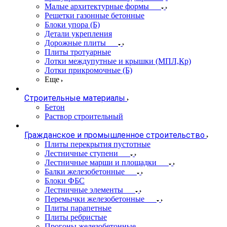
Малые архитектурные формы
Решетки газонные бетонные
Блоки упора (Б)
Детали укрепления
Дорожные плиты
Плиты тротуарные
Лотки междупутные и крышки (МПЛ,Кр)
Лотки прикромочные (Б)
Еще
Строительные материалы
Бетон
Раствор строительный
Гражданское и промышленное строительство
Плиты перекрытия пустотные
Лестничные ступени
Лестничные марши и площадки
Балки железобетонные
Блоки ФБС
Лестничные элементы
Перемычки железобетонные
Плиты парапетные
Плиты ребристые
Прогоны железобетонные