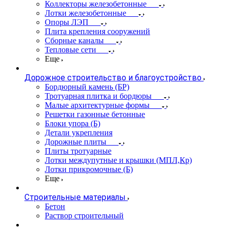
Коллекторы железобетонные
Лотки железобетонные
Опоры ЛЭП
Плита крепления сооружений
Сборные каналы
Тепловые сети
Еще
Дорожное строительство и благоустройство
Бордюрный камень (БР)
Тротуарная плитка и бордюры
Малые архитектурные формы
Решетки газонные бетонные
Блоки упора (Б)
Детали укрепления
Дорожные плиты
Плиты тротуарные
Лотки междупутные и крышки (МПЛ,Кр)
Лотки прикромочные (Б)
Еще
Строительные материалы
Бетон
Раствор строительный